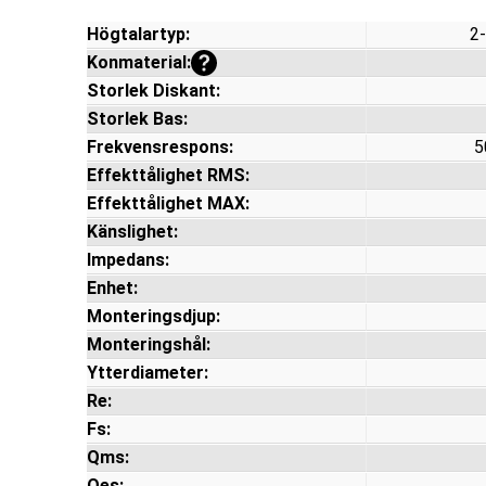
Högtalartyp:
2
Visa mer information
Konmaterial:
Storlek Diskant:
Storlek Bas:
Frekvensrespons:
5
Effekttålighet RMS:
Effekttålighet MAX:
Känslighet:
Impedans:
Enhet:
Monteringsdjup:
Monteringshål:
Ytterdiameter:
Re:
Fs:
Qms:
Qes: