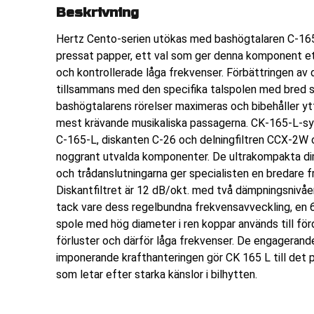
Beskrivning
Hertz Cento-serien utökas med bashögtalaren C-165
pressat papper, ett val som ger denna komponent ett 
och kontrollerade låga frekvenser. Förbättringen a
tillsammans med den specifika talspolen med bred s
bashögtalarens rörelser maximeras och bibehåller ytt
mest krävande musikaliska passagerna. CK-165-L-s
C-165-L, diskanten C-26 och delningfiltren CCX-2W
noggrant utvalda komponenter. De ultrakompakta di
och trådanslutningarna ger specialisten en bredare fr
Diskantfiltret är 12 dB/okt. med två dämpningsnivåe
tack vare dess regelbundna frekvensavveckling, en 6
spole med hög diameter i ren koppar används till för
förluster och därför låga frekvenser. De engagerand
imponerande krafthanteringen gör CK 165 L till det
som letar efter starka känslor i bilhytten.