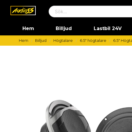
Hem
Billjud
Lastbil 24V
Hem
Billjud
Högtalare
6.5" högtalare
6.5" Högta