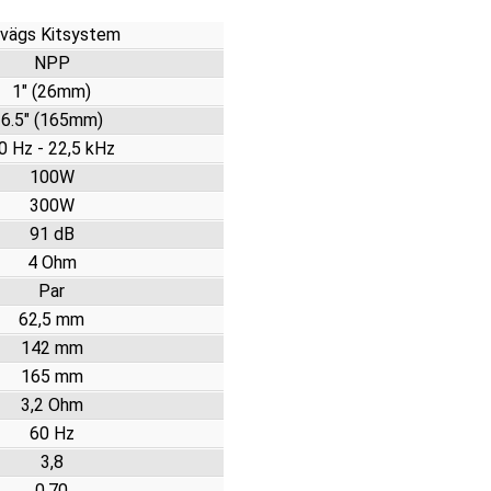
-vägs Kitsystem
NPP
1" (26mm)
6.5" (165mm)
0 Hz - 22,5 kHz
100W
300W
91 dB
4 Ohm
Par
62,5 mm
142 mm
165 mm
3,2 Ohm
60 Hz
3,8
0,70