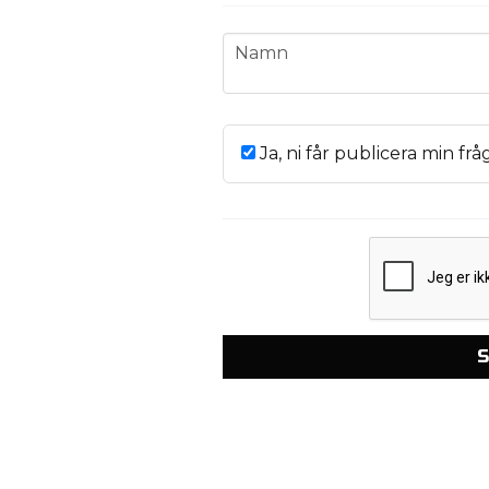
name
Namn
Ja, ni får publicera min frå
S