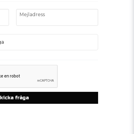
email
Mejladress
ga
kicka fråga