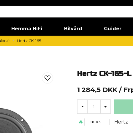
Hemma HiFi
Bilvård
Guider
larkit
Hertz CK-165-L
Hertz CK-165-L
1 284,5 DKK
/ Fr
-
+
Hertz
CK-165-L