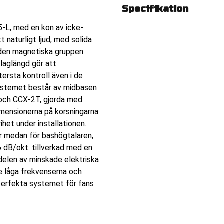
Specifikation
-L, med en kon av icke-
naturligt ljud, med solida
v den magnetiska gruppen
laglängd gör att
ersta kontroll även i de
ystemet består av midbasen
 och CCX-2T, gjorda med
mensionerna på korsningarna
ihet under installationen.
r medan för bashögtalaren,
 dB/okt. tillverkad med en
delen av minskade elektriska
e låga frekvenserna och
 perfekta systemet för fans