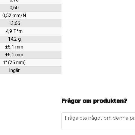
0,60
0,52 mm/N
13,66
4,9 T*m
14,2 g
±5,1 mm
±6,1 mm
1" (25 mm)
Ingår
Frågor om produkten?
question
Fråga oss något om denna pr