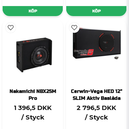
KÖP
KÖP
Nakamichi NBX25M
Cerwin-Vega HED 12"
Pro
SLIM Aktiv Baslåda
1 396,5 DKK
2 796,5 DKK
/ Styck
/ Styck