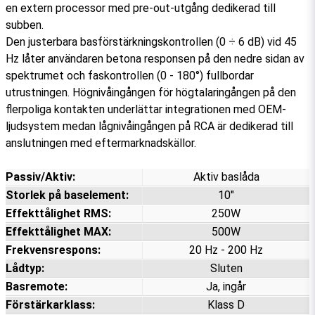
en extern processor med pre-out-utgång dedikerad till
subben.
Den justerbara basförstärkningskontrollen (0 ÷ 6 dB) vid 45
Hz låter användaren betona responsen på den nedre sidan av
spektrumet och faskontrollen (0 - 180°) fullbordar
utrustningen. Högnivåingången för högtalaringången på den
flerpoliga kontakten underlättar integrationen med OEM-
ljudsystem medan lågnivåingången på RCA är dedikerad till
anslutningen med eftermarknadskällor.
Passiv/Aktiv:
Aktiv baslåda
Storlek på baselement:
10"
Effekttålighet RMS:
250W
Effekttålighet MAX:
500W
Frekvensrespons:
20 Hz - 200 Hz
Lådtyp:
Sluten
Basremote:
Ja, ingår
Förstärkarklass:
Klass D