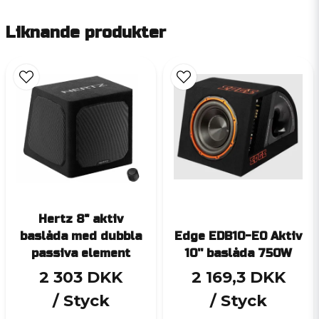
Liknande produkter
Hertz 8" aktiv
baslåda med dubbla
Edge EDB10-E0 Aktiv
passiva element
10'' baslåda 750W
2 303 DKK
2 169,3 DKK
/ Styck
/ Styck