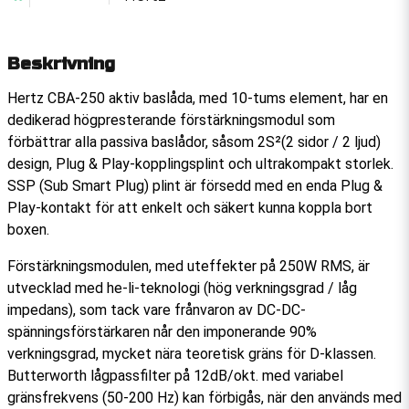
Beskrivning
Hertz CBA-250 aktiv baslåda, med 10-tums element, har en
dedikerad högpresterande förstärkningsmodul som
förbättrar alla passiva baslådor, såsom 2S²(2 sidor / 2 ljud)
design, Plug & Play-kopplingsplint och ultrakompakt storlek.
SSP (Sub Smart Plug) plint är försedd med en enda Plug &
Play-kontakt för att enkelt och säkert kunna koppla bort
boxen.
Förstärkningsmodulen, med uteffekter på 250W RMS, är
utvecklad med he-li-teknologi (hög verkningsgrad / låg
impedans), som tack vare frånvaron av DC-DC-
spänningsförstärkaren når den imponerande 90%
verkningsgrad, mycket nära teoretisk gräns för D-klassen.
Butterworth lågpassfilter på 12dB/okt. med variabel
gränsfrekvens (50-200 Hz) kan förbigås, när den används med