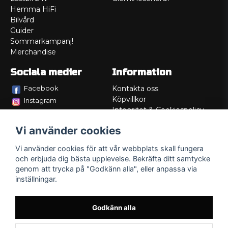
Hemma HiFi
Bilvård
Guider
Sommarkampanj!
Merchandise
Sociala medier
Information
Facebook
Kontakta oss
Köpvillkor
Instagram
Integritet & Cookiespolicy
TikTok
Retur
Vi använder cookies
Service/Garanti
Felsökningsguider
Vi använder cookies för att vår webbplats skall fungera
Lådritning
och erbjuda dig bästa upplevelse. Bekräfta ditt samtycke
Om oss
genom att trycka på "Godkänn alla", eller anpassa via
inställningar.
Godkänn alla