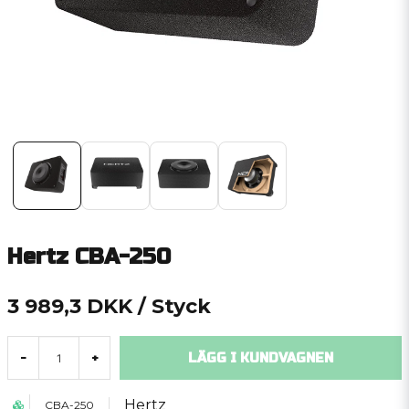
Hertz CBA-250
3 989,3 DKK
/ Styck
LÄGG I KUNDVAGNEN
-
+
Hertz
CBA-250