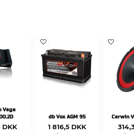
n Vega
00.2D
db Vox AGM 95
Cerwin 
5 DKK
1 816,5 DKK
314,