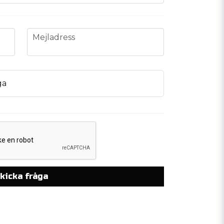
email
Mejladress
ga
kicka fråga