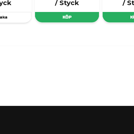
tyck
/ Styck
/ S
aka
KÖP
K