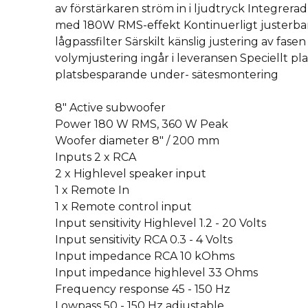
av förstärkaren ström in i ljudtryck Integrerad
med 180W RMS-effekt Kontinuerligt justerbar
lågpassfilter Särskilt känslig justering av fasen
volymjustering ingår i leveransen Speciellt pla
platsbesparande under- sätesmontering
8″ Active subwoofer
Power 180 W RMS, 360 W Peak
Woofer diameter 8″ / 200 mm
Inputs 2 x RCA
2 x Highlevel speaker input
1 x Remote In
1 x Remote control input
Input sensitivity Highlevel 1.2 - 20 Volts
Input sensitivity RCA 0.3 - 4 Volts
Input impedance RCA 10 kOhms
Input impedance highlevel 33 Ohms
Frequency response 45 - 150 Hz
Lowpass 50 - 150 Hz adjustable