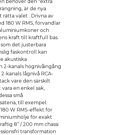
gen behöver den "extra
rängning, är de nya
rätta valet . Drivna av
med 180 W RMS, förvandlar
a aluminiumkoner och
 kraft till kraftfull bas.
 som det justerbara
slig faskontroll kan
de akustiska
en 2-kanals högnivåingång
2-kanals lågnivå RCA-
ack vare den särskilt
 vara en enkel sak,
 dessa små
sätena, till exempel.
d 180 W RMS-effekt för
uminiumhölje för exakt
aftig 8” / 200 mm chassi
sionsfri transformation