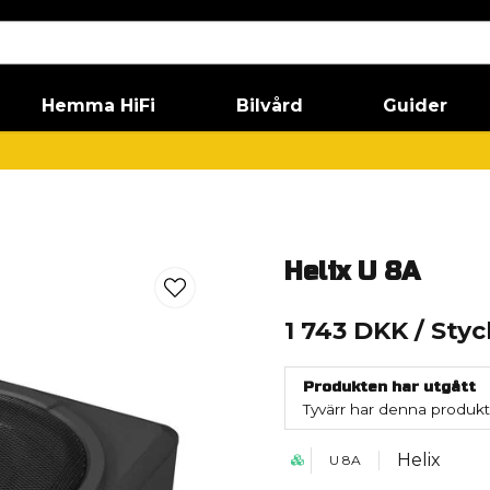
Hemma HiFi
Bilvård
Guider
Helix U 8A
1 743 DKK
/ Styc
Produkten har utgått
Tyvärr har denna produkt
Helix
U 8A