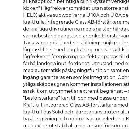
är knappt och befintliga bilhifi-system verkli
kicken" i lågfrekvensområdet utan större anst
HELIX aktiva subwoofrarna U 10A och U 8A det 
kraftfulla, integrerade Class AB-förstärkare 
de kraftiga drivrutinerna med sina stenhård
värmebeständiga röstspolar enkelt förstärkarens
Tack vare omfattande inställningsmöjligheter
lågpassfiltret med hög lutning och särskilt kän
lågfrekvent återgivning perfekt anpassas till 
förhållandena inuti fordonet. Utrustad med 
med automatisk påslagningsfunktion samt en 
ingång garanteras en sömlös integration. Och t
ytliga skåpdesignen kommer installationen att
särskilt om utrymmet är extremt begränsat –
"basförstärkare" kan till och med passa under 
Kraftfull, integrerad Class AB-förstärkare me
kraftfull bas Solid och lågresonans gjuten al
basåtergivning och optimal värmeavledning Kr
med extremt stabil aluminiumkon för kompres