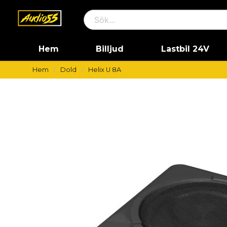
Hem
Billjud
Lastbil 24V
Hem
Dold
Helix U 8A