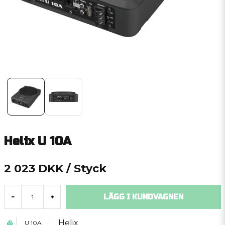
Helix U 10A
2 023 DKK
/ Styck
LÄGG I KUNDVAGNEN
-
+
Helix
U 10A