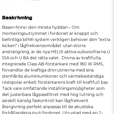
Beskrivning
Basen finns i den minsta hyddan – Om
monteringsutrymmet i fordonet är knappt och
befintliga bilhifi-system verkligen behöver den "extra
kicken" i lågfrekvensområdet utan större
ansträngning, är de nya HELIX aktiva subwoofrarna U
10A och U 8A det rätta valet . Drivna av kraftfulla,
integrerade Class AB-förstärkare med 180 W RMS,
förvandlar de kraftiga drivrutinerna med sina
stenhårda aluminiumkoner och värmebeständiga
röstspolar enkelt förstärkarens kraft till kraftfull bas.
Tack vare omfattande inställningsmöjligheter som
det justerbara lågpassfiltret med hög lutning och
särskilt känslig faskontroll kan lågfrekvent
återgivning perfekt anpassas till de akustiska
förhållandena inuti fordonet. Utrustad med en 2-