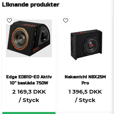
Liknande produkter
Edge EDB10-E0 Aktiv
Nakamichi NBX25M
10'' baslåda 750W
Pro
2 169,3 DKK
1 396,5 DKK
/ Styck
/ Styck