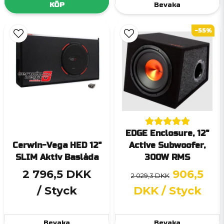
KÖP
Bevaka
-55%
EDGE Enclosure, 12"
Cerwin-Vega HED 12"
Active Subwoofer,
SLIM Aktiv Baslåda
300W RMS
2 796,5 DKK
906,5
2 029,3 DKK
/ Styck
DKK
/ Styck
Bevaka
Bevaka