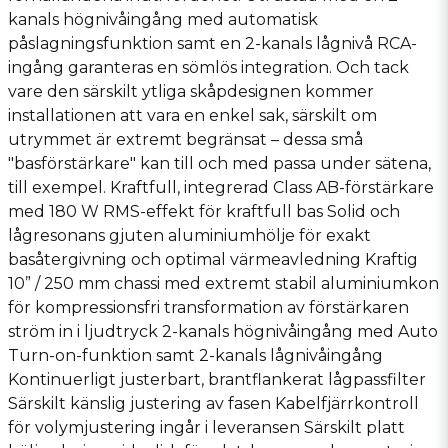
kanals högnivåingång med automatisk
påslagningsfunktion samt en 2-kanals lågnivå RCA-
ingång garanteras en sömlös integration. Och tack
vare den särskilt ytliga skåpdesignen kommer
installationen att vara en enkel sak, särskilt om
utrymmet är extremt begränsat – dessa små
"basförstärkare" kan till och med passa under sätena,
till exempel. Kraftfull, integrerad Class AB-förstärkare
med 180 W RMS-effekt för kraftfull bas Solid och
lågresonans gjuten aluminiumhölje för exakt
basåtergivning och optimal värmeavledning Kraftig
10” / 250 mm chassi med extremt stabil aluminiumkon
för kompressionsfri transformation av förstärkaren
ström in i ljudtryck 2-kanals högnivåingång med Auto
Turn-on-funktion samt 2-kanals lågnivåingång
Kontinuerligt justerbart, brantflankerat lågpassfilter
Särskilt känslig justering av fasen Kabelfjärrkontroll
för volymjustering ingår i leveransen Särskilt platt