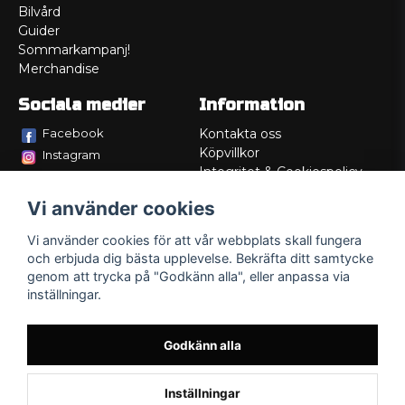
Bilvård
Guider
Sommarkampanj!
Merchandise
Sociala medier
Information
Facebook
Kontakta oss
Köpvillkor
Instagram
Integritet & Cookiespolicy
TikTok
Retur
Vi använder cookies
Service/Garanti
Felsökningsguider
Vi använder cookies för att vår webbplats skall fungera
Lådritning
och erbjuda dig bästa upplevelse. Bekräfta ditt samtycke
Om oss
genom att trycka på "Godkänn alla", eller anpassa via
inställningar.
Godkänn alla
Inställningar