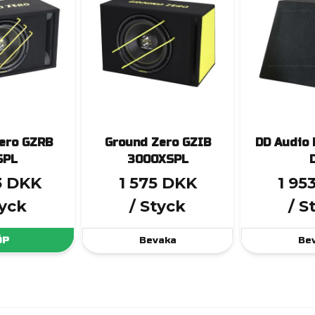
ero GZRB
Ground Zero GZIB
DD Audio
SPL
3000XSPL
3 DKK
1 575 DKK
1 95
tyck
/ Styck
/ S
ÖP
Bevaka
Be