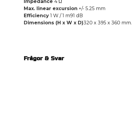
Impedance
4 Ω
Max. linear excursion
+/- 5.25 mm
Efficiency
1 W / 1 m91 dB
Dimensions (H x W x D)
320 x 395 x 360 mm.
Frågor & Svar