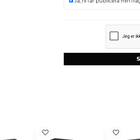
Ja, ni får publicera min frå
S