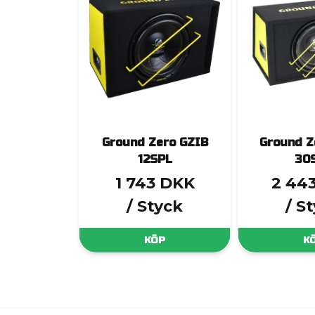
Ground Zero GZIB
Ground Z
12SPL
30
1 743 DKK
2 44
/ Styck
/ S
KÖP
K