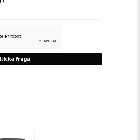
ga
kicka fråga