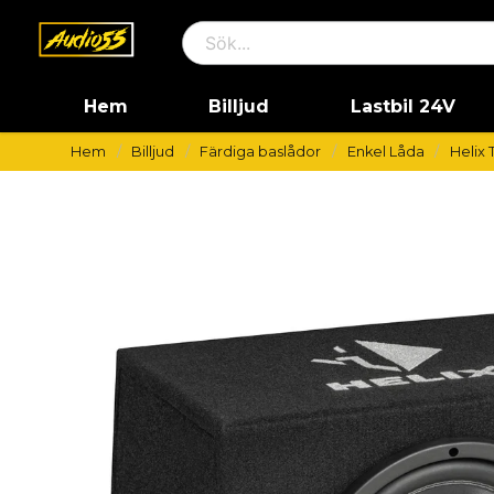
Hem
Billjud
Lastbil 24V
Hem
Billjud
Färdiga baslådor
Enkel Låda
Helix 