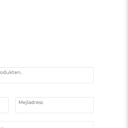
odukten...
email
Mejladress