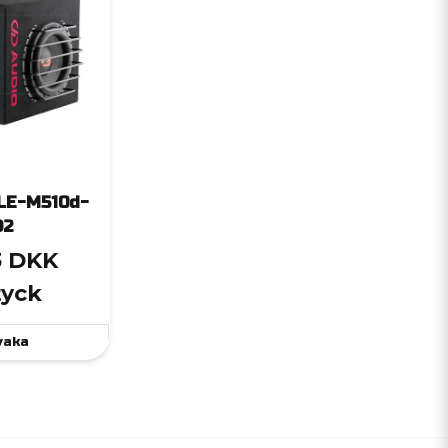
 LE-M510d-
D2
3 DKK
tyck
vaka