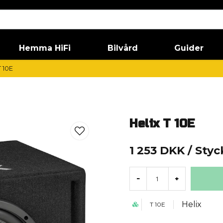
Hemma HiFi
Bilvård
Guider
T 10E
Helix T 10E
1 253 DKK
/ Styc
-
+
Helix
T 10E