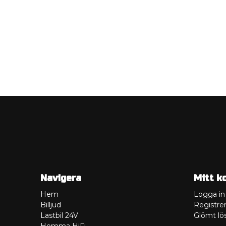
Navigera
Mitt k
Hem
Logga in
Billjud
Registrer
Lastbil 24V
Glömt lö