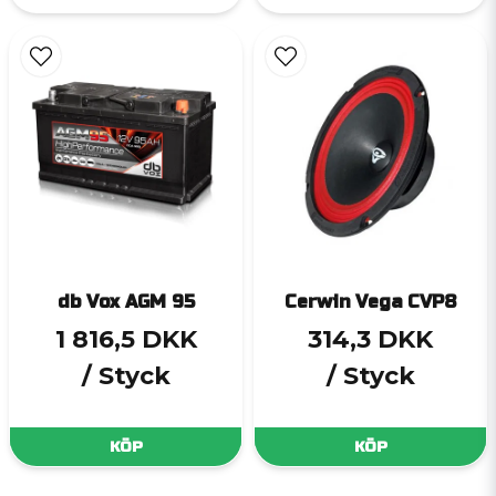
db Vox AGM 95
Cerwin Vega CVP8
1 816,5 DKK
314,3 DKK
/ Styck
/ Styck
KÖP
KÖP