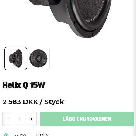
Helix Q 15W
2 583 DKK
/ Styck
LÄGG I KUNDVAGNEN
-
+
Helix
Q 15W