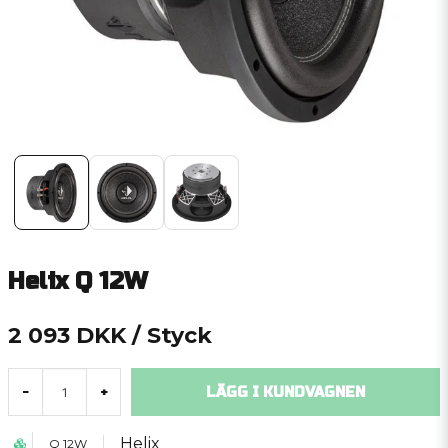
Helix Q 12W
2 093 DKK
/ Styck
LÄGG I KUNDVAGNEN
-
+
Helix
Q 12W