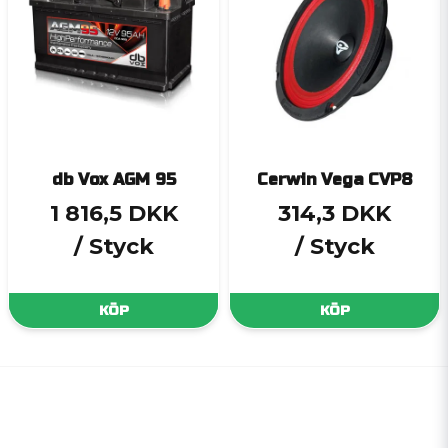
db Vox AGM 95
Cerwin Vega CVP8
1 816,5 DKK
314,3 DKK
/ Styck
/ Styck
KÖP
KÖP