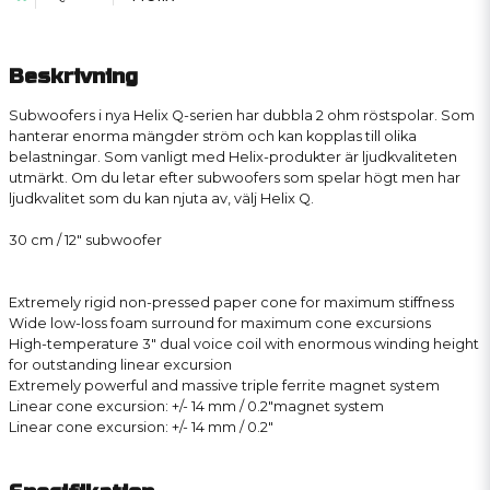
Beskrivning
Subwoofers i nya Helix Q-serien har dubbla 2 ohm röstspolar. Som
hanterar enorma mängder ström och kan kopplas till olika
belastningar. Som vanligt med Helix-produkter är ljudkvaliteten
utmärkt. Om du letar efter subwoofers som spelar högt men har
ljudkvalitet som du kan njuta av, välj Helix Q.
30 cm / 12″ subwoofer
Extremely rigid non-pressed paper cone for maximum stiffness
Wide low-loss foam surround for maximum cone excursions
High-temperature 3″ dual voice coil with enormous winding height
for outstanding linear excursion
Extremely powerful and massive triple ferrite magnet system
Linear cone excursion: +/- 14 mm / 0.2″magnet system
Linear cone excursion: +/- 14 mm / 0.2″