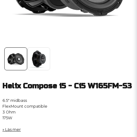
Helix Compose i5 - Ci5 W165FM-S3
6.5″ midbass
FlexMount compatible
3 Ohm
175W
Läs mer