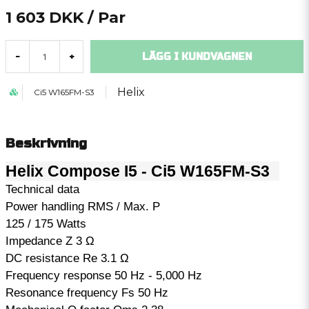
1 603 DKK
/ Par
LÄGG I KUNDVAGNEN
-
+
Helix
Ci5 W165FM-S3
Beskrivning
Helix Compose I5 - Ci5 W165FM-S3
Technical data
Power handling RMS / Max. P
125 / 175 Watts
Impedance Z 3 Ω
DC resistance Re 3.1 Ω
Frequency response 50 Hz - 5,000 Hz
Resonance frequency Fs 50 Hz