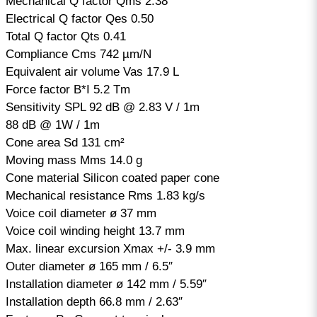
Mechanical Q factor Qms 2.38
Electrical Q factor Qes 0.50
Total Q factor Qts 0.41
Compliance Cms 742 µm/N
Equivalent air volume Vas 17.9 L
Force factor B*I 5.2 Tm
Sensitivity SPL 92 dB @ 2.83 V / 1m
88 dB @ 1W / 1m
Cone area Sd 131 cm²
Moving mass Mms 14.0 g
Cone material Silicon coated paper cone
Mechanical resistance Rms 1.83 kg/s
Voice coil diameter ø 37 mm
Voice coil winding height 13.7 mm
Max. linear excursion Xmax +/- 3.9 mm
Outer diameter ø 165 mm / 6.5″
Installation diameter ø 142 mm / 5.59″
Installation depth 66.8 mm / 2.63″