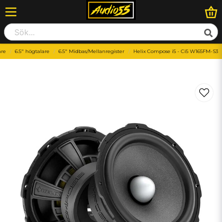
are
6.5" högtalare
6.5" Midbas/Mellanregister
Helix Compose i5 - Ci5 W165FM-S3