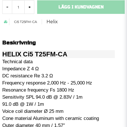
LÄGG I KUNDVAGNEN
-
+
Helix
Ci5 T25FM-CA
Beskrivning
HELIX Ci5 T25FM-CA
Technical data
Impedance Z 4 Ω
DC resistance Re 3.2 Ω
Frequency response 2,000 Hz - 25,000 Hz
Resonance frequency Fs 1800 Hz
Sensitivity SPL 94.0 dB @ 2.83V / 1m
91.0 dB @ 1W / 1m
Voice coil diameter Ø 25 mm
Cone material Aluminum with ceramic coating
Outer diameter 40 mm / 1.57″