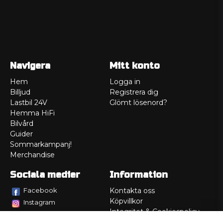
Navigera
Mitt konto
Hem
Logga in
Billjud
Registrera dig
Lastbil 24V
Glömt lösenord?
Hemma HiFi
Bilvård
Guider
Sommarkampanj!
Merchandise
Sociala medier
Information
Facebook
Kontakta oss
Köpvillkor
Instagram
Integritet & Cookiespolicy
TikTok
Retur