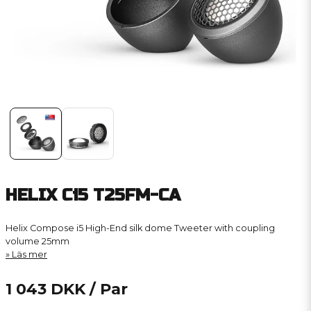
HELIX Ci5 T25FM-CA
Helix Compose i5 High-End silk dome Tweeter with coupling
volume 25mm
Läs mer
1 043 DKK
/ Par