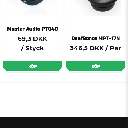
Master Audio PT040
69,3 DKK
DeafBonce MPT-17N
/ Styck
346,5 DKK
/ Par
KÖP
KÖP