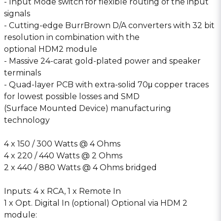
- Input Mode switch for flexible routing of the input
signals
- Cutting-edge BurrBrown D/A converters with 32 bit
resolution in combination with the
optional HDM2 module
- Massive 24-carat gold-plated power and speaker
terminals
- Quad-layer PCB with extra-solid 70μ copper traces
for lowest possible losses and SMD
(Surface Mounted Device) manufacturing
technology
4 x 150 / 300 Watts @ 4 Ohms
4 x 220 / 440 Watts @ 2 Ohms
2 x 440 / 880 Watts @ 4 Ohms bridged
Inputs: 4 x RCA, 1 x Remote In
1 x Opt. Digital In (optional) Optional via HDM 2
module: