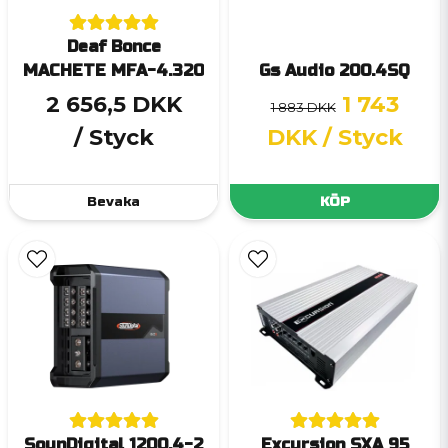
Deaf Bonce
MACHETE MFA-4.320
Gs Audio 200.4SQ
2 656,5 DKK
1 743
1 883 DKK
/ Styck
DKK
/ Styck
Bevaka
KÖP
SounDigital 1200.4-2
Excursion SXA 95