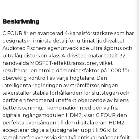
Beskrivning
C FOUR är en avancerad 4-kanalsförstärkare som har
designats in i minsta detalj för ultimat ljudkvalitet.
Audiotec Fischers egenutvecklade ultralågbrus och
ultralåg distorsion klass A-drivsteg matar totalt 32
handvalda MOSFET-effekttransistorer, vilket
resulterar i en otrolig dämpningsfaktor på 1 000 för
obeveklig kontroll av varje högtalare. Den
intelligenta regleringen av strömförsörjningen
säkerställer stabila förhållanden för slutstegen och
därför en fenomenal uteffekt oberoende av bilens
batterispänning. I kombination med den valfria
digitala ingångsmodulen HDM2, visar C FOUR den
perfekta övergången till den digitala eran. HDM2
accepterar digitala ljudsignaler upp till 96 kHz
samplingsfrekvens via sina två optiska ingångar följt