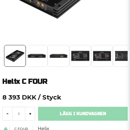
Helix C FOUR
8 393 DKK
/ Styck
LÄGG I KUNDVAGNEN
-
+
Helix
C FOUR