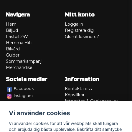
Navigera
Mitt konto
Hem
Logga in
Billjud
Registrera dig
Lastbil 24V
Glömt lösenord?
Hemma HiFi
Bilvård
Guider
Sommarkampanj!
Merchandise
Sociala medier
Information
Facebook
Kontakta oss
Köpvillkor
Instagram
Integritet & Cookiespolicy
TikTok
Retur
Vi använder cookies
Service/Garanti
Felsökningsguider
Vi använder cookies för att vår webbplats skall fungera
Lådritning
och erbjuda dig bästa upplevelse. Bekräfta ditt samtycke