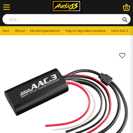
Hem
Billjud
Monteringstillbehör
Hög till lågnivåomvandlare
Helix AAC.3