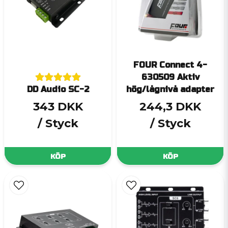
FOUR Connect 4-
630509 Aktiv
DD Audio SC-2
hög/lågnivå adapter
343 DKK
244,3 DKK
/ Styck
/ Styck
KÖP
KÖP