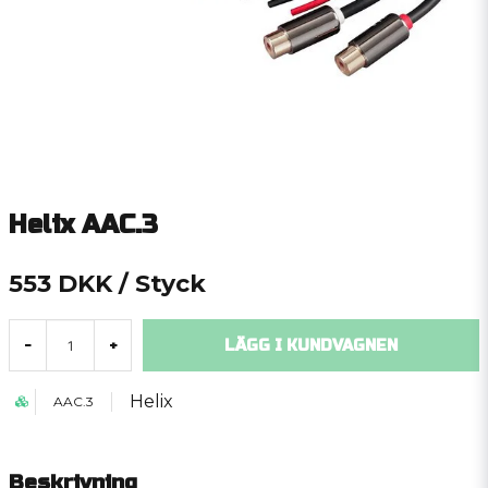
Helix AAC.3
553 DKK
/ Styck
LÄGG I KUNDVAGNEN
-
+
Helix
AAC.3
Beskrivning