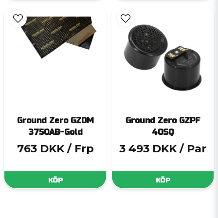
Ground Zero GZDM
Ground Zero GZPF
3750AB-Gold
40SQ
763 DKK
/ Frp
3 493 DKK
/ Par
KÖP
KÖP