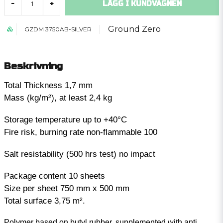
LÄGG I KUNDVAGNEN
-
+
Ground Zero
GZDM 3750AB-SILVER
Beskrivning
Total Thickness 1,7 mm
Mass (kg/m²), at least 2,4 kg
Storage temperature up to +40°C
Fire risk, burning rate non-flammable 100
Salt resistability (500 hrs test) no impact
Package content 10 sheets
Size per sheet 750 mm x 500 mm
Total surface 3,75 m².
Polymer based on butyl rubber, supplemented with anti