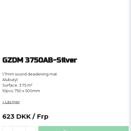
GZDM 3750AB-Silver
1.7mm sound deadening mat
Alubutyl
Surface: 3.75 m²
10pcs: 750 x 500mm
Läs mer
623 DKK
/ Frp