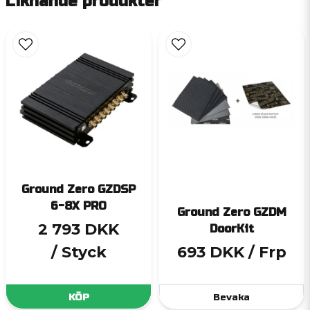
Liknande produkter
Ground Zero GZDSP
6-8X PRO
Ground Zero GZDM
2 793 DKK
DoorKit
/ Styck
693 DKK
/ Frp
KÖP
Bevaka