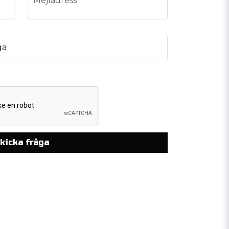
Mejladress
ga
kicka fråga