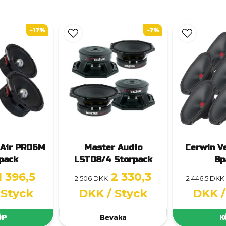
-17%
-7%
 Air PRO6M
Master Audio
Cerwin V
pack
LST08/4 Storpack
8p
1 396,5
2 330,3
2 506 DKK
2 446,5 DKK
 Styck
DKK
/ Styck
DKK
ÖP
Bevaka
K