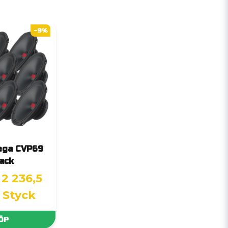
-9%
ega CVP69
ack
2 236,5
/ Styck
ÖP