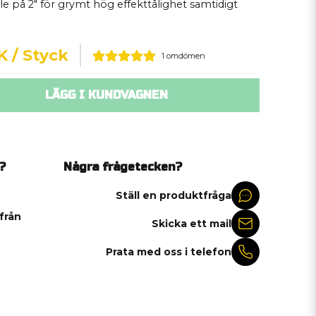
le på 2" för grymt hög effekttålighet samtidigt
K
/ Styck
1 omdömen
LÄGG I KUNDVAGNEN
?
Några frågetecken?
Ställ en produktfråga
 från
Skicka ett mail
Prata med oss i telefon