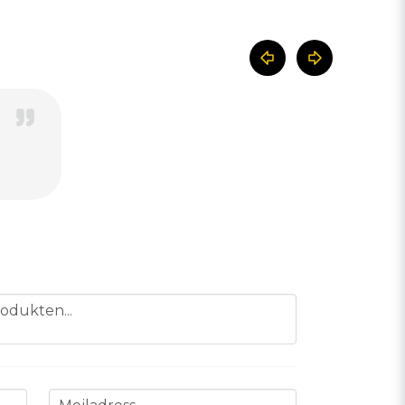
odukten...
email