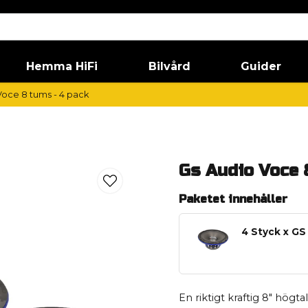
Hemma HiFi
Bilvård
Guider
Voce 8 tums - 4 pack
Gs Audio Voce 
Paketet innehåller
4 Styck x GS
En riktigt kraftig 8" högt