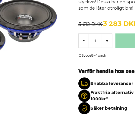
styckvis! Dessa har en spo
som de låter otroligt bra!
3 283 DK
3 612 DKK
-
+
GSvoce8-4pack
Varför handla hos oss
Snabba leveranser
Fraktfria alternativ
1000kr*
Säker betalning