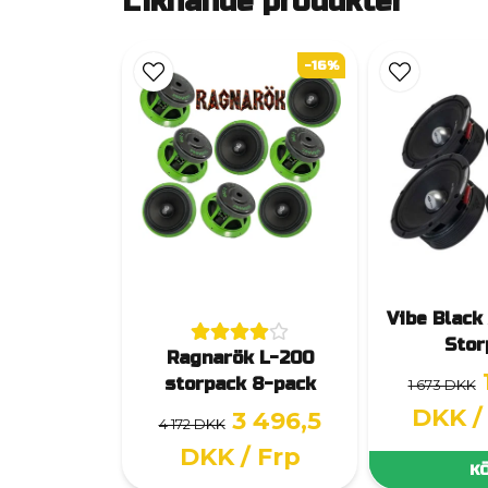
Liknande produkter
-16%
Vibe Black
Stor
Ragnarök L-200
storpack 8-pack
1 673 DKK
DKK
/
3 496,5
4 172 DKK
DKK
/ Frp
K