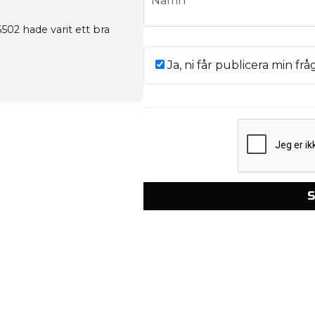
Namn
6502
hade varit ett bra
Ja, ni får publicera min frå
S