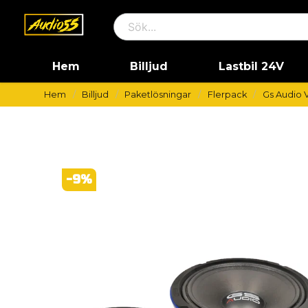
Hem
Billjud
Lastbil 24V
Hem
Billjud
Paketlösningar
Flerpack
Gs Audio 
-
9
%