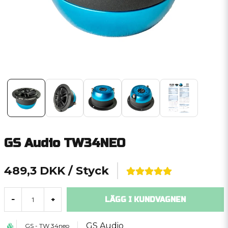
GS Audio TW34NEO
489,3 DKK
/ Styck
LÄGG I KUNDVAGNEN
-
+
GS Audio
GS - TW 34neo