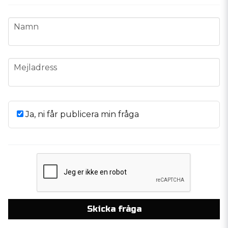
name
Namn
email
Mejladress
Ja, ni får publicera min fråga
Skicka fråga