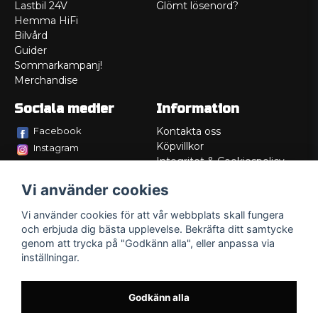
Lastbil 24V
Glömt lösenord?
Hemma HiFi
Bilvård
Guider
Sommarkampanj!
Merchandise
Sociala medier
Information
Facebook
Kontakta oss
Köpvillkor
Instagram
Integritet & Cookiespolicy
TikTok
Retur
Vi använder cookies
Service/Garanti
Felsökningsguider
Vi använder cookies för att vår webbplats skall fungera
Lådritning
och erbjuda dig bästa upplevelse. Bekräfta ditt samtycke
Om oss
genom att trycka på "Godkänn alla", eller anpassa via
inställningar.
Godkänn alla