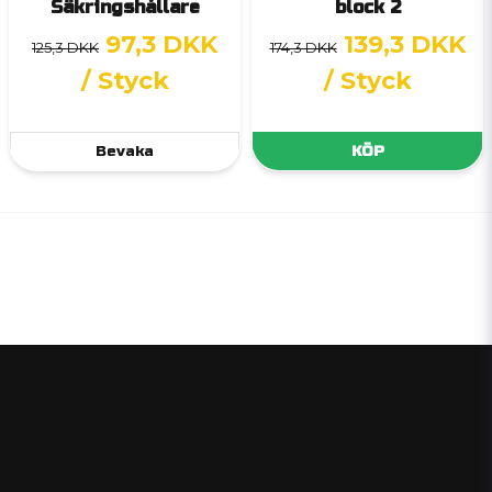
Säkringshållare
block 2
97,3 DKK
139,3 DKK
125,3 DKK
174,3 DKK
/ Styck
/ Styck
Bevaka
KÖP