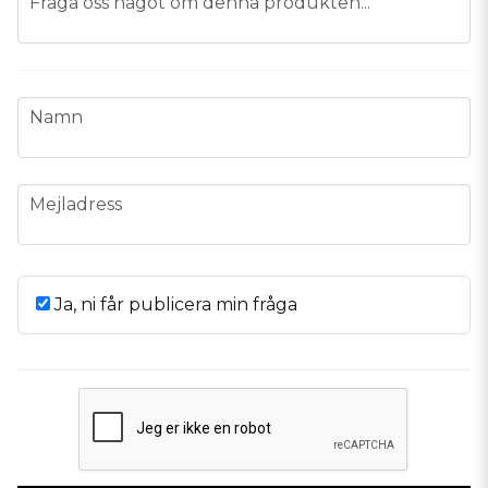
Fråga oss något om denna produkten...
name
Namn
email
Mejladress
Ja, ni får publicera min fråga