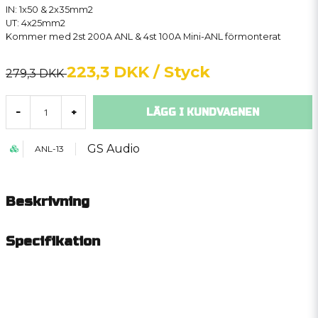
IN: 1x50 & 2x35mm2
UT: 4x25mm2
Kommer med 2st 200A ANL & 4st 100A Mini-ANL förmonterat
223,3 DKK
/ Styck
279,3 DKK
LÄGG I KUNDVAGNEN
-
+
GS Audio
ANL-13
Beskrivning
Specifikation