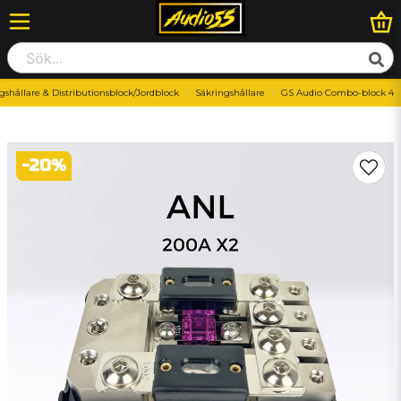
gshållare & Distributionsblock/Jordblock
Säkringshållare
GS Audio Combo-block 4
-
20
%