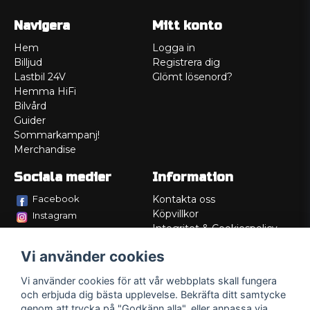
Navigera
Mitt konto
Hem
Logga in
Billjud
Registrera dig
Lastbil 24V
Glömt lösenord?
Hemma HiFi
Bilvård
Guider
Sommarkampanj!
Merchandise
Sociala medier
Information
Facebook
Kontakta oss
Köpvillkor
Instagram
Integritet & Cookiespolicy
TikTok
Retur
Vi använder cookies
Service/Garanti
Felsökningsguider
Vi använder cookies för att vår webbplats skall fungera
Lådritning
och erbjuda dig bästa upplevelse. Bekräfta ditt samtycke
Om oss
genom att trycka på "Godkänn alla", eller anpassa via