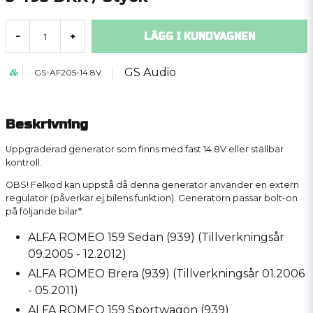
LÄGG I KUNDVAGNEN
-
+
GS Audio
GS-AF205-14.8V
Beskrivning
Uppgraderad generator som finns med fast 14.8V eller ställbar
kontroll.
OBS! Felkod kan uppstå då denna generator använder en extern
regulator (påverkar ej bilens funktion). Generatorn passar bolt-on
på följande bilar*:
ALFA ROMEO 159 Sedan (939) (Tillverkningsår
09.2005 - 12.2012)
ALFA ROMEO Brera (939) (Tillverkningsår 01.2006
- 05.2011)
ALFA ROMEO 159 Sportwagon (939)