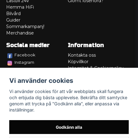
Lastbil 24V
Glömt lösenord?
Hemma HiFi
Bilvård
Guider
Sommarkampanj!
Merchandise
Sociala medier
Information
Facebook
Kontakta oss
Köpvillkor
Instagram
Integritet & Cookiespolicy
TikTok
Retur
Vi använder cookies
Service/Garanti
Felsökningsguider
Vi använder cookies för att vår webbplats skall fungera
Lådritning
och erbjuda dig bästa upplevelse. Bekräfta ditt samtycke
Om oss
genom att trycka på "Godkänn alla", eller anpassa via
inställningar.
Godkänn alla