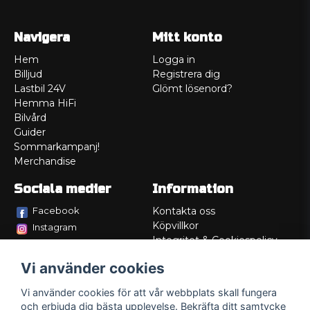
Navigera
Mitt konto
Hem
Logga in
Billjud
Registrera dig
Lastbil 24V
Glömt lösenord?
Hemma HiFi
Bilvård
Guider
Sommarkampanj!
Merchandise
Sociala medier
Information
Facebook
Kontakta oss
Köpvillkor
Instagram
Integritet & Cookiespolicy
TikTok
Retur
Vi använder cookies
Service/Garanti
Felsökningsguider
Vi använder cookies för att vår webbplats skall fungera
Lådritning
och erbjuda dig bästa upplevelse. Bekräfta ditt samtycke