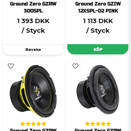
Ground Zero GZRW
Ground Zero GZIW
300SPL
12XSPL-D2 PINK
1 393 DKK
1 113 DKK
/ Styck
/ Styck
Bevaka
KÖP
Ground Zero GZRW
Ground Zero GZRW