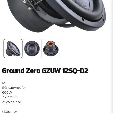
Ground Zero GZUW 12SQ-D2
12″
SQ-subwoofer
600W
2 x 2 Ohm
2″ voice coil
Läs mer