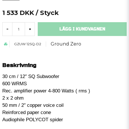
1 533 DKK
/ Styck
LÄGG I KUNDVAGNEN
-
+
Ground Zero
GZUW 12SQ-D2
Beskrivning
30 cm / 12″ SQ Subwoofer
600 WRMS
Rec. amplifier power 4-800 Watts ( rms )
2 x 2 ohm
50 mm / 2″ copper voice coil
Reinforced paper cone
Audiophile POLYCOT spider