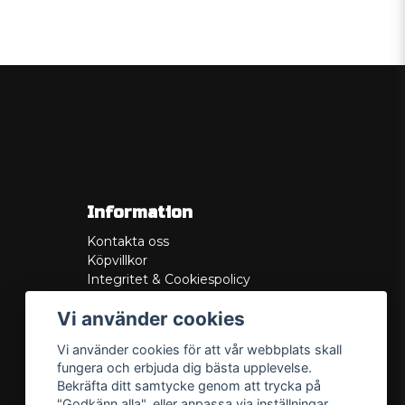
Information
Kontakta oss
Köpvillkor
Integritet & Cookiespolicy
Retur
Vi använder cookies
Service/Garanti
Felsökningsguider
Vi använder cookies för att vår webbplats skall
Lådritning
fungera och erbjuda dig bästa upplevelse.
Om oss
Bekräfta ditt samtycke genom att trycka på
"Godkänn alla", eller anpassa via inställningar.