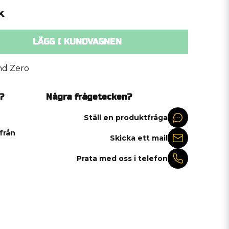
k
LÄGG I KUNDVAGNEN
d Zero
?
Några frågetecken?
Ställ en produktfråga
 från
Skicka ett mail
Prata med oss i telefon