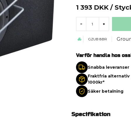
1 393 DKK
/ Styc
-
+
Groun
GZUB 8BR
Varför handla hos oss
Snabba leveranser
Fraktfria alternativ
1000kr*
Säker betalning
Specifikation