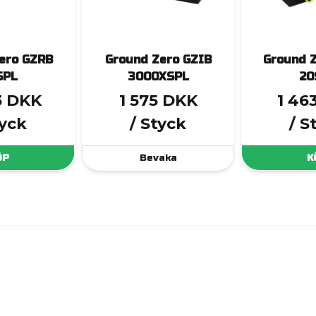
ero GZRB
Ground Zero GZIB
Ground 
SPL
3000XSPL
20
3 DKK
1 575 DKK
1 46
tyck
/ Styck
/ S
ÖP
Bevaka
K