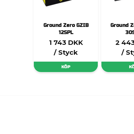
Ground Zero GZIB
Ground Z
12SPL
30
1 743 DKK
2 44
/ Styck
/ S
KÖP
K