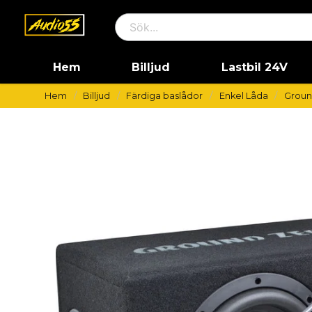
Hem
Billjud
Lastbil 24V
Hem
Billjud
Färdiga baslådor
Enkel Låda
Groun