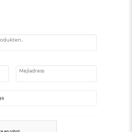
odukten...
email
Mejladress
ga