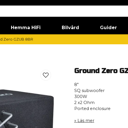
Hemma HiFi
Bilvård
Guider
d Zero GZUB 8BR
Ground Zero G
8″
SQ subwoofer
300W
2 x2 Ohm
Ported enclosure
Läs mer