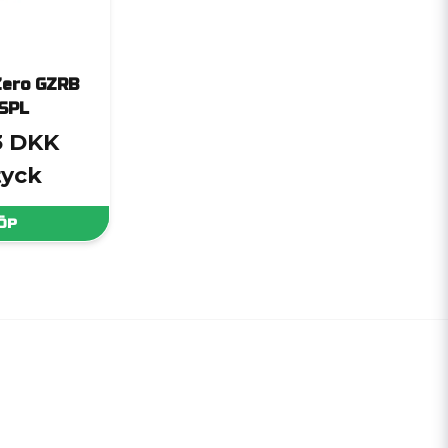
Zero GZRB
SPL
3 DKK
tyck
ÖP