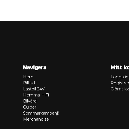
Navigera
Mitt k
Hem
Logga in
Billjud
Registrer
Lastbil 24V
Glömt lö
Hemma HiFi
Bilvård
Guider
Sommarkampanj!
Merchandise