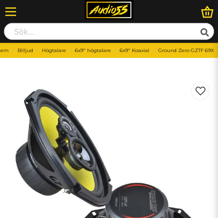
Hem
Billjud
Högtalare
6x9" högtalare
6x9" Koaxial
Ground Zero GZTF 69X