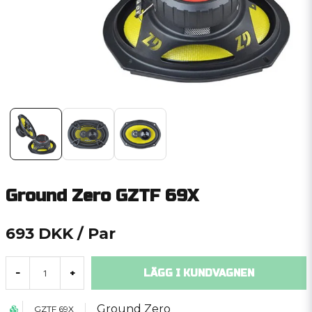
Ground Zero GZTF 69X
693 DKK
/ Par
LÄGG I KUNDVAGNEN
-
+
Ground Zero
GZTF 69X