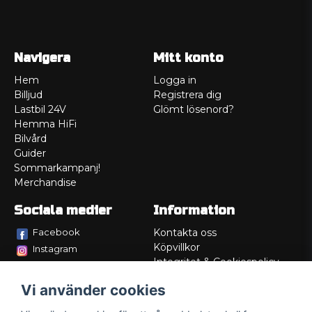
Navigera
Mitt konto
Hem
Logga in
Billjud
Registrera dig
Lastbil 24V
Glömt lösenord?
Hemma HiFi
Bilvård
Guider
Sommarkampanj!
Merchandise
Sociala medier
Information
Facebook
Kontakta oss
Köpvillkor
Instagram
Integritet & Cookiespolicy
TikTok
Retur
Vi använder cookies
Service/Garanti
Felsökningsguider