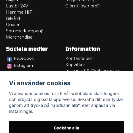
Lastbil 24V
Glömt lösenord?
Hemma HiFi
Bilvård
Guider
Sommarkampanj!
Merchandise
Sociala medier
Information
Facebook
Kontakta oss
Köpvillkor
Instagram
Integritet & Cookiespolicy
TikTok
Retur
Vi använder cookies
Service/Garanti
Felsökningsguider
Vi använder cookies för att vår webbplats skall fungera
Lådritning
och erbjuda dig bästa upplevelse. Bekräfta ditt samtycke
Om oss
genom att trycka på "Godkänn alla", eller anpassa via
inställningar.
Godkänn alla