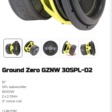
Ground Zero GZNW 30SPL-D2
12″
SPL subwoofer
6000W
2 x 2 Ohm
3″ voice coil
Läs mer