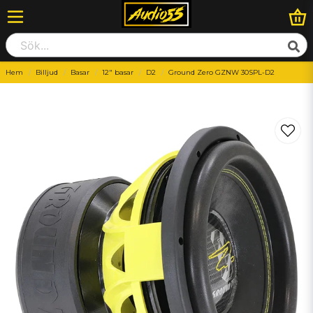
Hem
Billjud
Basar
12" basar
D2
Ground Zero GZNW 30SPL-D2