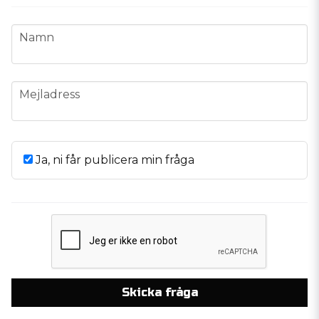
name
Namn
email
Mejladress
Ja, ni får publicera min fråga
Skicka fråga