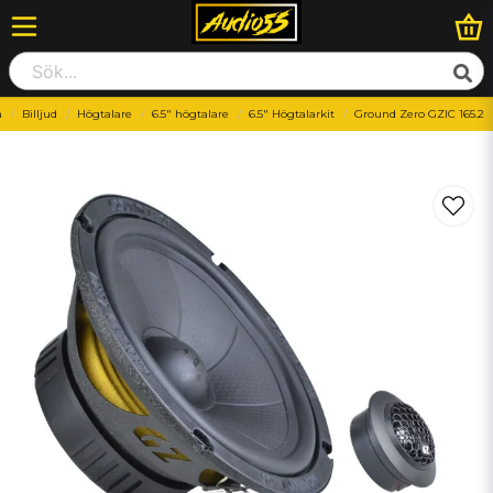
m
Billjud
Högtalare
6.5" högtalare
6.5" Högtalarkit
Ground Zero GZIC 165.2