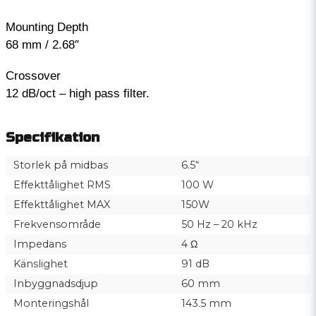
Mounting Depth
68 mm / 2.68″
Crossover
12 dB/oct – high pass filter.
Specifikation
Storlek på midbas
6.5“
Effekttålighet RMS
100 W
Effekttålighet MAX
150W
Frekvensområde
50 Hz – 20 kHz
Impedans
4 Ω
Känslighet
91 dB
Inbyggnadsdjup
60 mm
Monteringshål
143.5 mm