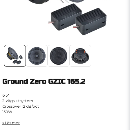
Ground Zero GZIC 165.2
6.5″
2-vägs kitsystem
Crossover 12 dB/oct
150W
Läs mer