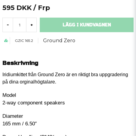
595 DKK
/ Frp
LÄGG I KUNDVAGNEN
-
+
Ground Zero
GZIC 165.2
Beskrivning
Iridiumkittet från Ground Zero är en riktigt bra uppgradering
på dina orginalhögtalare.
Model
2-way component speakers
Diameter
165 mm / 6.50″