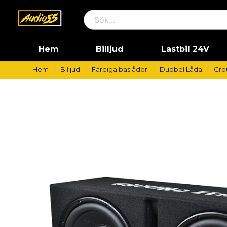
Hem
Billjud
Lastbil 24V
Hem
Billjud
Färdiga baslådor
Dubbel Låda
Gro