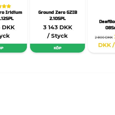
ro Iridium
Ground Zero GZIB
.12SPL
2.10SPL
DeafBo
3 DKK
3 143 DKK
08S
tyck
/ Styck
2 800 DKK
DKK
ÖP
KÖP