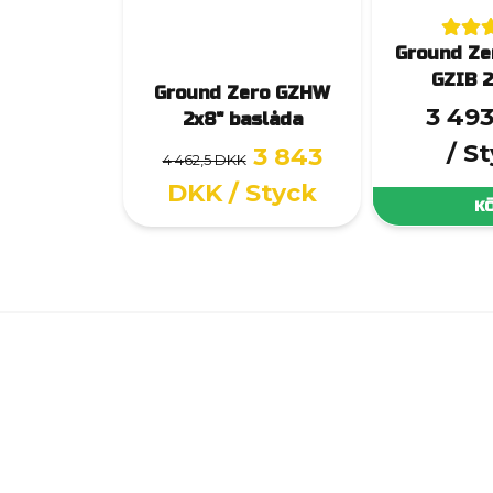
Ground Ze
GZIB 2
Ground Zero GZHW
3 49
2x8" baslåda
/ S
3 843
4 462,5 DKK
DKK
/ Styck
K