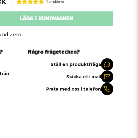
ck
1 omdömen
LÄGG I KUNDVAGNEN
und Zero
?
Några frågetecken?
Ställ en produktfråga
 från
Skicka ett mail
Prata med oss i telefon