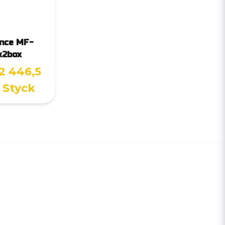
nce MF-
x2box
2 446,5
/ Styck