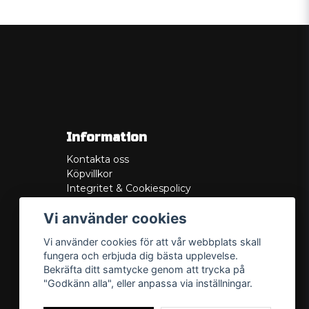
Information
Kontakta oss
Köpvillkor
Integritet & Cookiespolicy
Retur
Vi använder cookies
Service/Garanti
Felsökningsguider
Vi använder cookies för att vår webbplats skall
Lådritning
fungera och erbjuda dig bästa upplevelse.
Om oss
Bekräfta ditt samtycke genom att trycka på
"Godkänn alla", eller anpassa via inställningar.