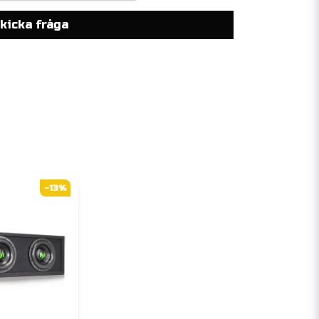
kicka fråga
-13%