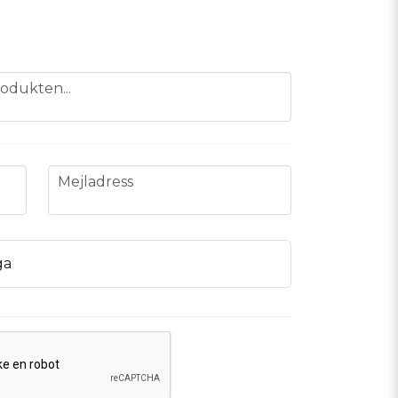
odukten...
email
Mejladress
ga