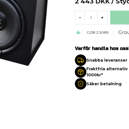
2 443 DKK
/ Sty
-
+
Gro
GZIB 2.30BR
Varför handla hos oss
Snabba leveranser
Fraktfria alternativ
1000kr*
Säker betalning