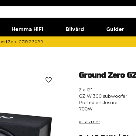
Hemma HiFi
Bilvård
Guider
und Zero GZIB 2.30BR
Ground Zero G
2 x 12″
GZIW 300 subwoofer
Ported enclosure
700W
Läs mer