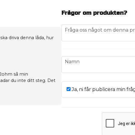
Frågor om produkten?
question
Fråga oss något om denna pr
ska driva denna låda, hur
name
Namn
t 2ohm så min
ar du inte ditt steg. Det
Ja, ni får publicera min frå