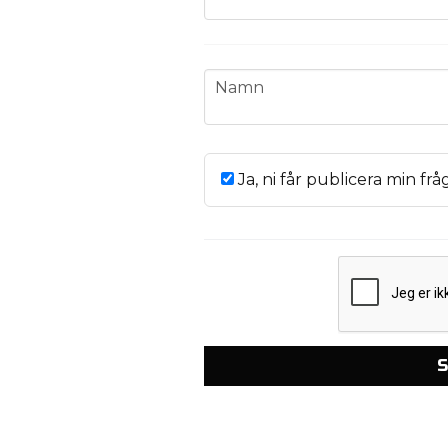
name
Namn
Ja, ni får publicera min frå
S