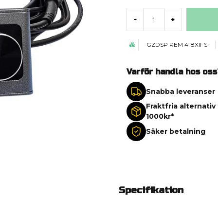
-
+
GZDSP REM 4-8XII-S
Varför handla hos oss
Snabba leveranser
Fraktfria alternativ
1000kr*
Säker betalning
Specifikation