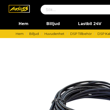
Hem
Billjud
Lastbil 24V
Hem
Billjud
Huvudenhet
DSP Tillbehör
DSP Ka