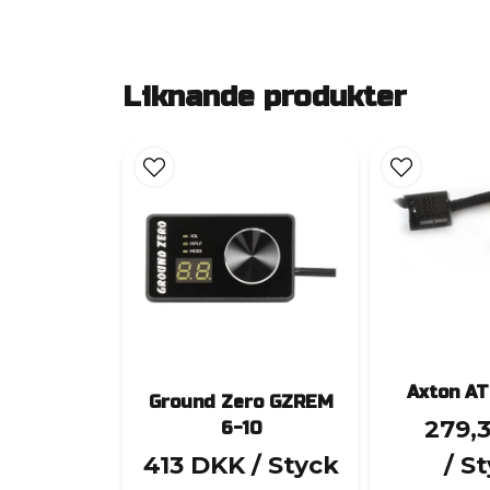
Liknande produkter
Axton A
Ground Zero GZREM
279,
6-10
413 DKK
/ Styck
/ S