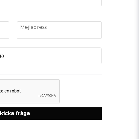
email
Mejladress
ga
kicka fråga