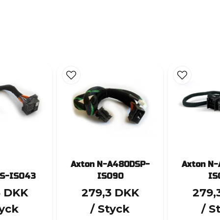
Axton N-A480DSP-
Axton N
TS-ISO43
ISO90
IS
3 DKK
279,3 DKK
279,
tyck
/ Styck
/ S