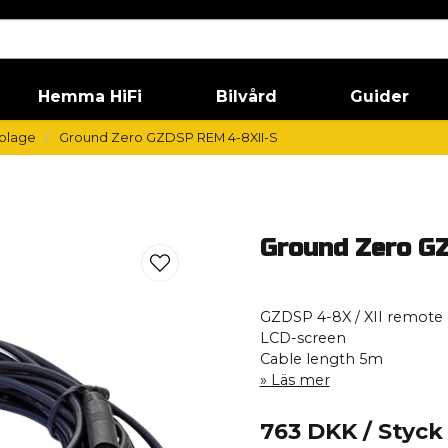
Hemma HiFi
Bilvård
Guider
blage
Ground Zero GZDSP REM 4-8XII-S
Ground Zero G
GZDSP 4-8X / XII remote 
LCD-screen
Cable length 5m
Läs mer
763 DKK
/ Styck