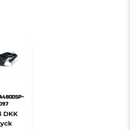
-A480DSP-
O97
3 DKK
tyck