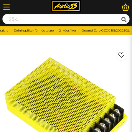
talare
Delningsfilter för högtalare
2 -vägsfilter
Ground Zero GZCX 165/200.2SQL