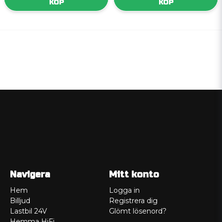
KÖP
KÖP
Navigera
Mitt konto
Hem
Logga in
Billjud
Registrera dig
Lastbil 24V
Glömt lösenord?
Hemma HiFi