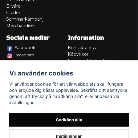
Bilvård
Guider
Sommarkampanj!
Merchandise
Sociala medier
Information
Facebook
Kontakta oss
Köpvillkor
Instagram
Integritet & Cookiespolicy
TikTok
Retur
Vi använder cookies
Service/Garanti
Felsökningsguider
Vi använder cookies för att vår webbplats skall fungera
Lådritning
och erbjuda dig bästa upplevelse. Bekräfta ditt samtycke
Om oss
genom att trycka på "Godkänn alla", eller anpassa via
inställningar.
Godkänn alla
Inställningar