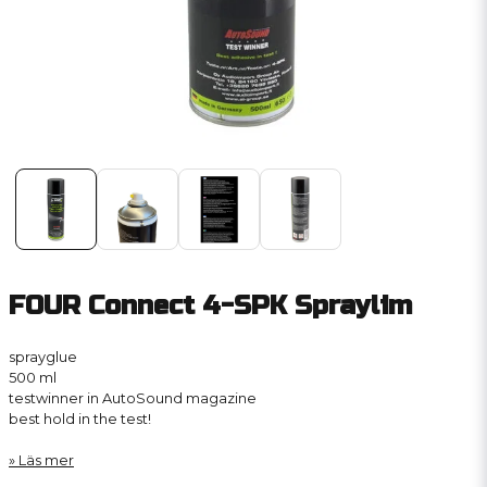
FOUR Connect 4-SPK Spraylim
sprayglue
500 ml
testwinner in AutoSound magazine
best hold in the test!
Läs mer