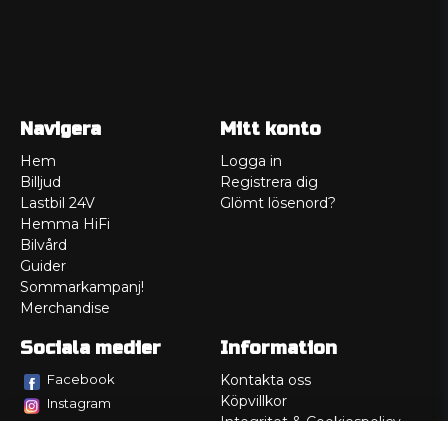
Navigera
Mitt konto
Hem
Logga in
Billjud
Registrera dig
Lastbil 24V
Glömt lösenord?
Hemma HiFi
Bilvård
Guider
Sommarkampanj!
Merchandise
Sociala medier
Information
Facebook
Kontakta oss
Köpvillkor
Instagram
Integritet & Cookiespolicy
TikTok
Retur