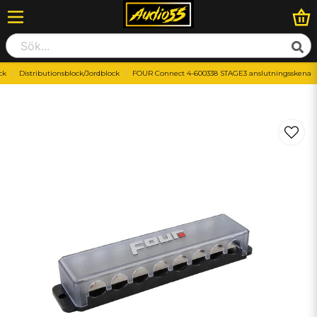
ck
Distributionsblock/Jordblock
FOUR Connect 4-600338 STAGE3 anslutningsskena