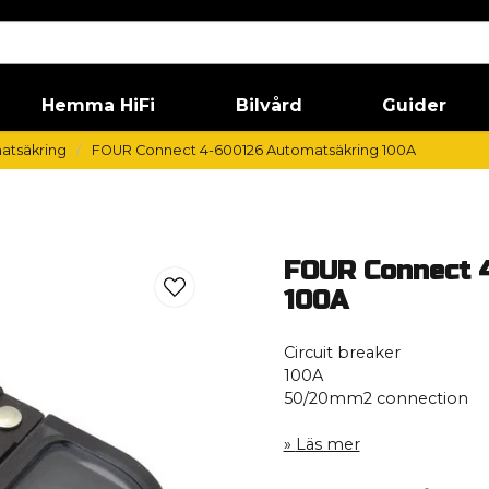
Hemma HiFi
Bilvård
Guider
matsäkring
FOUR Connect 4-600126 Automatsäkring 100A
FOUR Connect 
100A
Circuit breaker
100A
50/20mm2 connection
Läs mer