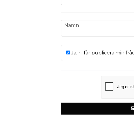
name
Namn
Ja, ni får publicera min frå
S