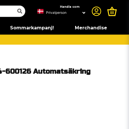
Handla som
Sommarkampanj!
Merchandise
4-600126 Automatsäkring