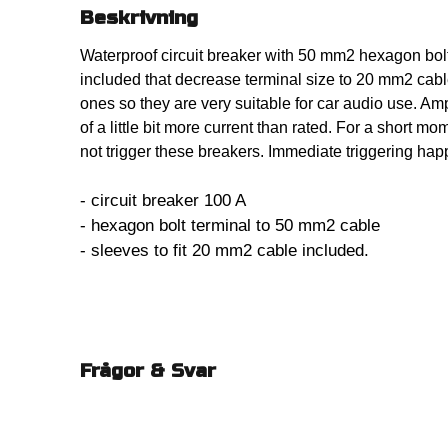
Beskrivning
Waterproof circuit breaker with 50 mm2 hexagon bol
included that decrease terminal size to 20 mm2 cab
ones so they are very suitable for car audio use. Amp
of a little bit more current than rated. For a short 
not trigger these breakers. Immediate triggering ha
- circuit breaker 100 A
- hexagon bolt terminal to 50 mm2 cable
- sleeves to fit 20 mm2 cable included.
Frågor & Svar