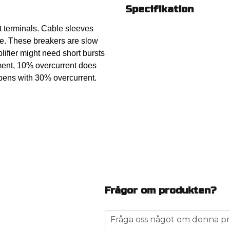
Specifikation
t terminals. Cable sleeves
le. These breakers are slow
lifier might need short bursts
moment, 10% overcurrent does
ppens with 30% overcurrent.
Frågor om produkten?
question
Fråga oss något om denna pr