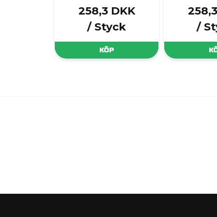
258,3 DKK
258,
/ Styck
/ S
KÖP
K