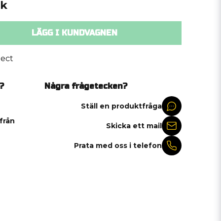
ck
LÄGG I KUNDVAGNEN
ect
?
Några frågetecken?
Ställ en produktfråga
 från
Skicka ett mail
Prata med oss i telefon