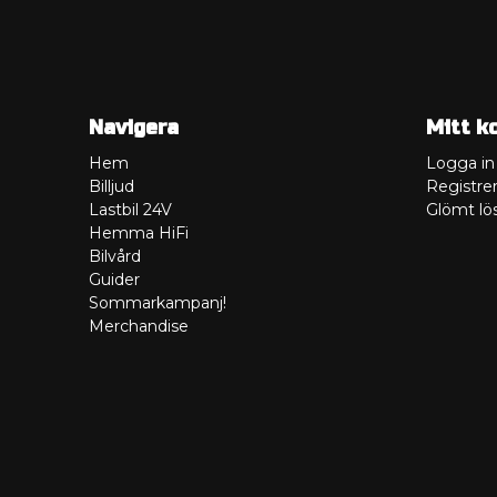
Navigera
Mitt k
Hem
Logga in
Billjud
Registrer
Lastbil 24V
Glömt lö
Hemma HiFi
Bilvård
Guider
Sommarkampanj!
Merchandise