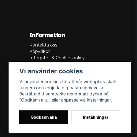
Information
Kontakta oss
Köpvillkor
Integritet & Cookiespolicy
Retur
Vi använder cookies
Service/Garanti
Felsökningsguider
Vi använder cookies för att vår webbplats skall
Lådritning
fungera och erbjuda dig bästa upplevelse.
Om oss
Bekräfta ditt samtycke genom att trycka på
"Godkänn alla", eller anpassa via inställningar.
Godkänn alla
Inställningar