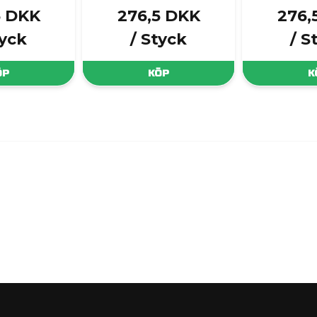
3 DKK
276,5 DKK
276,
tyck
/ Styck
/ S
ÖP
KÖP
K