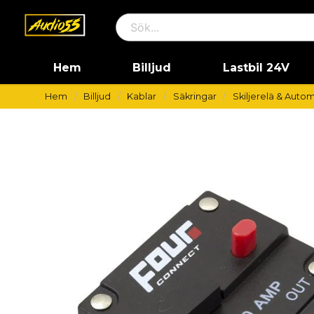
Hem
Billjud
Lastbil 24V
Hem
Billjud
Kablar
Säkringar
Skiljerelä & Auto