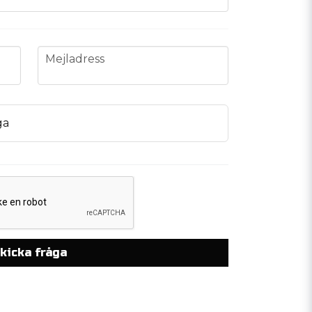
email
Mejladress
ga
kicka fråga