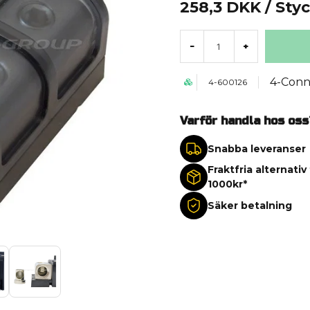
258,3 DKK
/ Sty
-
+
4-Conn
4-600126
Varför handla hos oss
Snabba leveranser
Fraktfria alternativ
1000kr*
Säker betalning