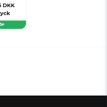
5 DKK
tyck
ÖP