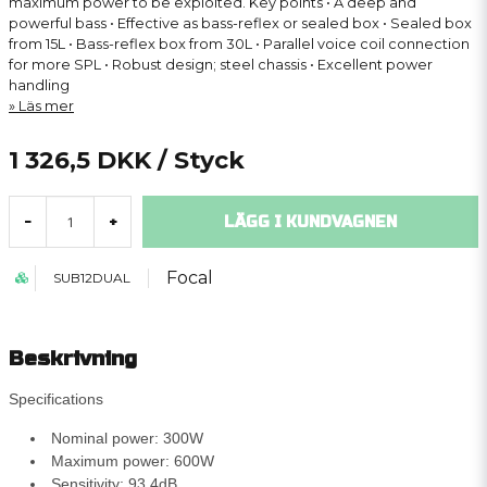
maximum power to be exploited. Key points • A deep and
powerful bass • Effective as bass-reflex or sealed box • Sealed box
from 15L • Bass-reflex box from 30L • Parallel voice coil connection
for more SPL • Robust design; steel chassis • Excellent power
handling
Läs mer
1 326,5 DKK
/ Styck
LÄGG I KUNDVAGNEN
-
+
Focal
SUB12DUAL
Beskrivning
Specifications
Nominal power: 300W
Maximum power: 600W
Sensitivity: 93.4dB