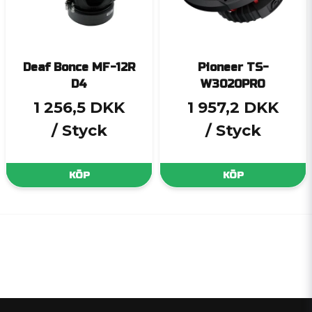
Deaf Bonce MF-12R
Pioneer TS-
D4
W3020PRO
1 256,5 DKK
1 957,2 DKK
/ Styck
/ Styck
KÖP
KÖP