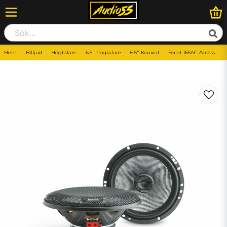
Hem
Billjud
Högtalare
6.5" högtalare
6.5" Koaxial
Focal 165AC Access