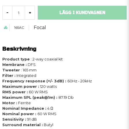
LÄGG I KUNDVAGNEN
-
+
Focal
165AC
Beskrivning
Product type
: 2-way coaxial kit
Membrane :
DFS
Tweeter
: 165 mm
Filter :
Integrated
Frequency response (+/- 3dB) :
60Hz - 20kHz
Maximum power :
120 watts
RMS power :
60 W RMS
Maximum SPL (peak@1m) :
87.19 Db
Motor :
Ferrite
Nominal Impedance :
4 Ω
Nominal power :
60 W RMS
Sensitivity :
91 dB
Surround material :
Butyl