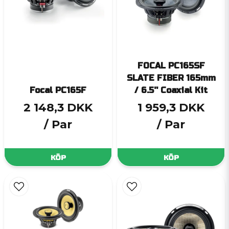
FOCAL PC165SF
SLATE FIBER 165mm
Focal PC165F
/ 6.5'' Coaxial Kit
2 148,3 DKK
1 959,3 DKK
/ Par
/ Par
KÖP
KÖP