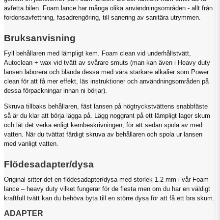
avfetta bilen. Foam lance har många olika användningsområden - allt från
fordonsavfettning, fasadrengöring, till sanering av sanitära utrymmen.
Bruksanvisning
Fyll behållaren med lämpligt kem. Foam clean vid underhållstvätt,
Autoclean + wax vid tvätt av svårare smuts (man kan även i Heavy duty
lansen laborera och blanda dessa med våra starkare alkalier som Power
clean för att få mer effekt, läs instruktioner och användningsområden på
dessa förpackningar innan ni börjar).
Skruva tillbaks behållaren, fäst lansen på högtryckstvättens snabbfäste
så är du klar att börja lägga på. Lägg noggrant på ett lämpligt lager skum
och låt det verka enligt kembeskrivningen, för att sedan spola av med
vatten. När du tvättat färdigt skruva av behållaren och spola ur lansen
med vanligt vatten.
Flödesadapter/dysa
Original sitter det en flödesadapter/dysa med storlek 1.2 mm i vår Foam
lance – heavy duty vilket fungerar för de flesta men om du har en väldigt
kraftfull tvätt kan du behöva byta till en större dysa för att få ett bra skum.
ADAPTER