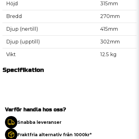
Höjd
315mm
Bredd
270mm
Djup (nertill)
415mm
Djup (upptill)
302mm
Vikt
12.5 kg
Specifikation
Varför handla hos oss?
Snabba leveranser
Fraktfria alternativ från 1000kr*