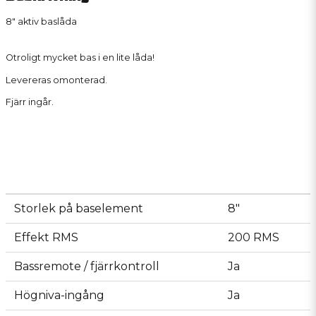
8" aktiv baslåda
Otroligt mycket bas i en lite låda!
Levereras omonterad.
Fjärr ingår.
Storlek på baselement
8"
Effekt RMS
200 RMS
Bassremote / fjärrkontroll
Ja
Högniva-ingång
Ja