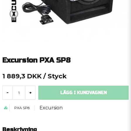
Excursion PXA SP8
1 889,3 DKK
/ Styck
LÄGG I KUNDVAGNEN
-
+
Excursion
PXA SP8
Beskrivning