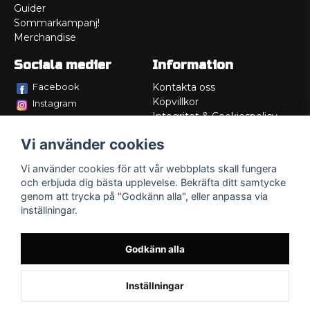
Guider
Sommarkampanj!
Merchandise
Sociala medier
Information
Facebook
Kontakta oss
Köpvillkor
Instagram
Integritet & Cookiespolicy
TikTok
Retur
Vi använder cookies
Service/Garanti
Felsökningsguider
Vi använder cookies för att vår webbplats skall fungera
Lådritning
och erbjuda dig bästa upplevelse. Bekräfta ditt samtycke
Om oss
genom att trycka på "Godkänn alla", eller anpassa via
inställningar.
Godkänn alla
Inställningar