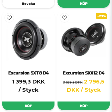
Bevaka
KÖP
-23%
Excursion SXT8 D4
Excursion SXX12 D4
1 399,3 DKK
2 796,5
3 639,3 DKK
/ Styck
DKK
/ Styck
KÖP
KÖP