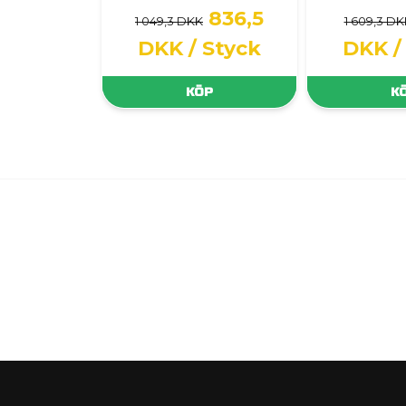
836,5
1 049,3 DKK
1 609,3 DK
DKK
/ Styck
DKK
/
KÖP
K