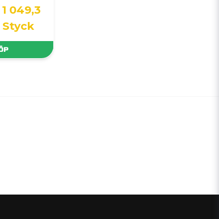
1 049,3
/ Styck
ÖP