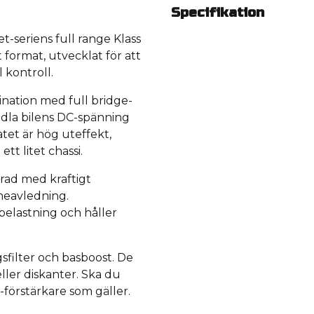
Specifikation
t-seriens full range Klass
 format, utvecklat för att
 kontroll.
ination med full bridge-
ndla bilens DC-spänning
atet är hög uteffekt,
tt litet chassi.
rad med kraftigt
meavledning.
belastning och håller
sfilter och basboost. De
ller diskanter. Ska du
-förstärkare som gäller.