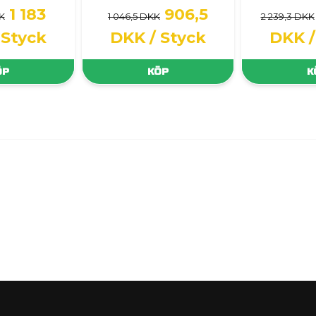
1 183
906,5
K
1 046,5 DKK
2 239,3 DKK
 Styck
DKK
/ Styck
DKK
ÖP
KÖP
K