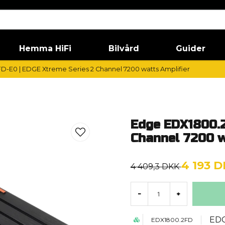
Hemma HiFi
Bilvård
Guider
-E0 | EDGE Xtreme Series 2 Channel 7200 watts Amplifier
Edge EDX1800.2
Channel 7200 w
4 193 
4 409,3 DKK
-
+
ED
EDX1800.2FD