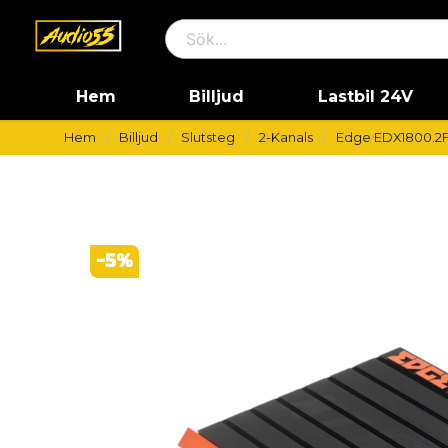
Hem
Billjud
Lastbil 24V
Hem
Billjud
Slutsteg
2-Kanals
Edge EDX1800.2FD
-
5
%