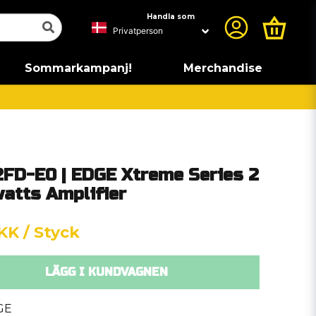
Handla som
Sommarkampanj!
Merchandise
FD-E0 | EDGE Xtreme Series 2
atts Amplifier
DKK
/ Styck
LÄGG I KUNDVAGNEN
GE