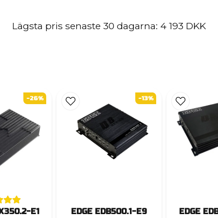
Lägsta pris senaste 30 dagarna:
4 193 DKK
-26%
-13%
X350.2-E1
EDGE EDB500.1-E9
EDGE EDB