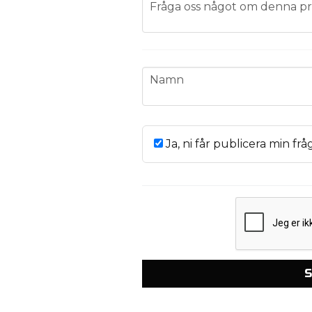
question
Fråga oss något om denna pr
name
Namn
Ja, ni får publicera min frå
S