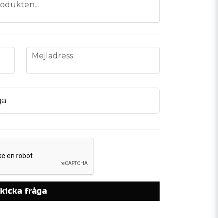
odukten...
email
Mejladress
ga
kicka fråga