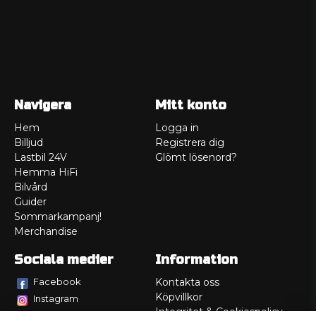
Navigera
Mitt konto
Hem
Logga in
Billjud
Registrera dig
Lastbil 24V
Glömt lösenord?
Hemma HiFi
Bilvård
Guider
Sommarkampanj!
Merchandise
Sociala medier
Information
Facebook
Kontakta oss
Köpvillkor
Instagram
Integritet & Cookiespolicy
TikTok