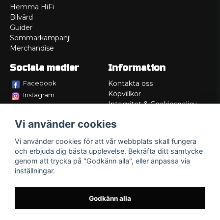
Hemma HiFi
Bilvård
Guider
Sommarkampanj!
Merchandise
Sociala medier
Information
Facebook
Kontakta oss
Köpvillkor
Instagram
Integritet & Cookiespolicy
TikTok
Retur
Vi använder cookies
Service/Garanti
Felsökningsguider
Vi använder cookies för att vår webbplats skall fungera
Lådritning
och erbjuda dig bästa upplevelse. Bekräfta ditt samtycke
Om oss
genom att trycka på "Godkänn alla", eller anpassa via
inställningar.
Godkänn alla