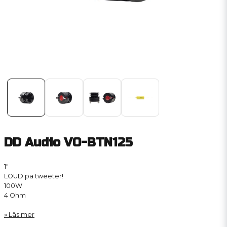
DD Audio VO-BTN125
1″
LOUD pa tweeter!
100W
4 Ohm
Läs mer