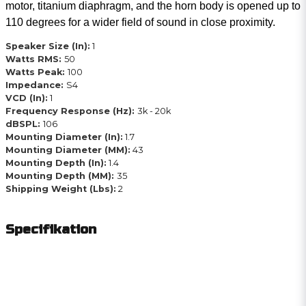
motor, titanium diaphragm, and the horn body is opened up to
110 degrees for a wider field of sound in close proximity.
Speaker Size (In):
1
Watts RMS:
50
Watts Peak:
100
Impedance:
S4
VCD (In):
1
Frequency Response (Hz):
3k - 20k
dBSPL:
106
Mounting Diameter (In):
1.7
Mounting Diameter (MM):
43
Mounting Depth (In):
1.4
Mounting Depth (MM):
35
Shipping Weight (Lbs):
2
Specifikation