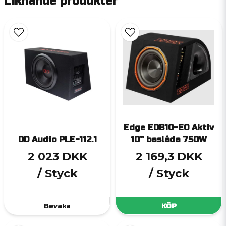
Liknande produkter
Edge EDB10-E0 Aktiv
DD Audio PLE-112.1
10'' baslåda 750W
2 023 DKK
2 169,3 DKK
/ Styck
/ Styck
Bevaka
KÖP