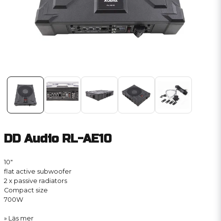
DD Audio RL-AE10
10″
flat active subwoofer
2 x passive radiators
Compact size
700W
Läs mer