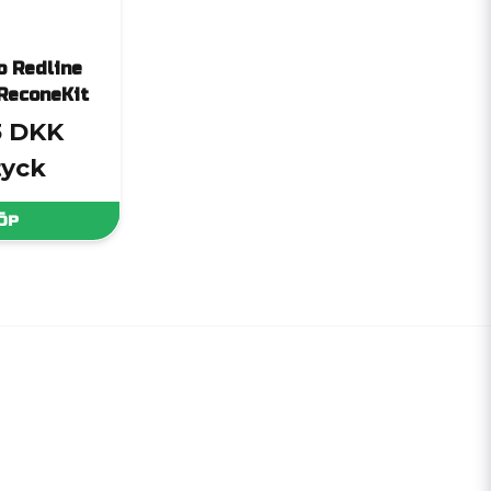
o Redline
ReconeKit
3 DKK
tyck
ÖP