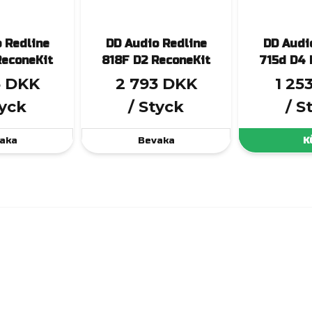
 Redline
DD Audio Redline
DD Audi
ReconeKit
818F D2 ReconeKit
715d D4 
3 DKK
2 793 DKK
1 25
tyck
/ Styck
/ S
aka
Bevaka
K