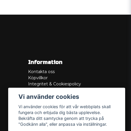
Information
Kontakta oss
Köpvillkor
Integritet & Cookiespolicy
Retur
Vi använder cookies
Service/Garanti
Felsökningsguider
Vi använder cookies för att vår webbplats skall
Lådritning
fungera och erbjuda dig bästa upplevelse.
Om oss
Bekräfta ditt samtycke genom att trycka på
"Godkänn alla", eller anpassa via inställningar.