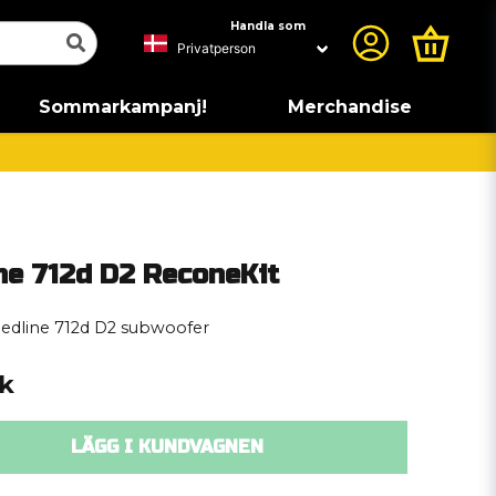
Handla som
Sommarkampanj!
Merchandise
ne 712d D2 ReconeKit
Redline 712d D2 subwoofer
ck
LÄGG I KUNDVAGNEN