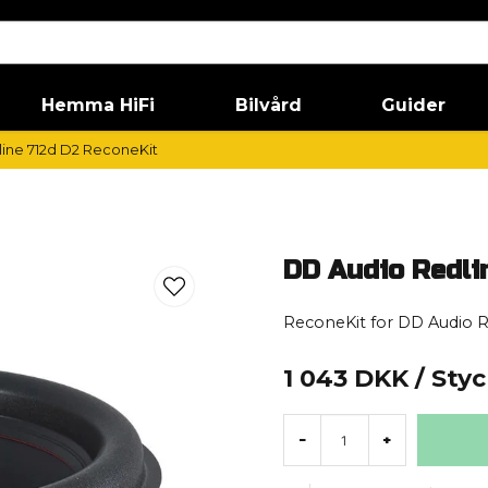
Hemma HiFi
Bilvård
Guider
ine 712d D2 ReconeKit
DD Audio Redli
ReconeKit for DD Audio 
1 043 DKK
/ Sty
-
+