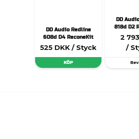
DD Audio
818d D2 
DD Audio Redline
2 79
608d D4 ReconeKit
525 DKK
/ Styck
/ S
KÖP
Bev