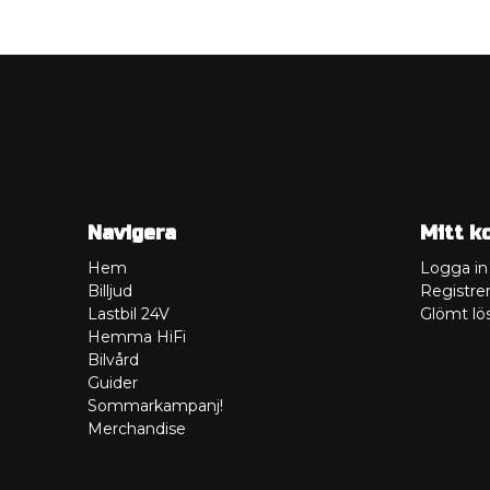
Navigera
Mitt k
Hem
Logga in
Billjud
Registrer
Lastbil 24V
Glömt lö
Hemma HiFi
Bilvård
Guider
Sommarkampanj!
Merchandise