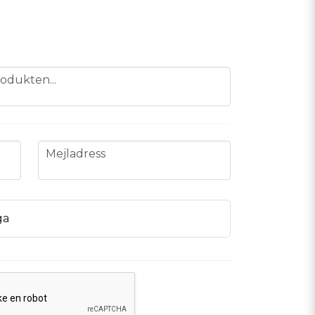
odukten...
email
Mejladress
ga