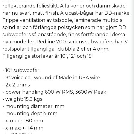
reflekterande folieskikt. Alla koner och dammskydd
har nu svart matt finish. Alucast-bågar har DD-märke.
Trippelventilation av talspole, laminerade multipla
spindlar och förlängda polstycken som har gjort DD
subwoofers så enastående, finns fortfarande i dessa
nya modeller. Redline 700-seriens subwoofers har 3″
röstspolar tillgängliga i dubbla 2 eller 4 ohm.
Tillgängliga storlekar är 10″, 12″ och 15″
- 10″ subwoofer
- 3″ voice coil wound of Made in USA wire
- 2x 2 ohms
- power handling 600 W RMS, 3600W Peak
- weight: 15,3 kgs
- mounting diameter: mm
- mounting depth: mm
- x-mech: 80 mm
- x-max: +- 14 mm