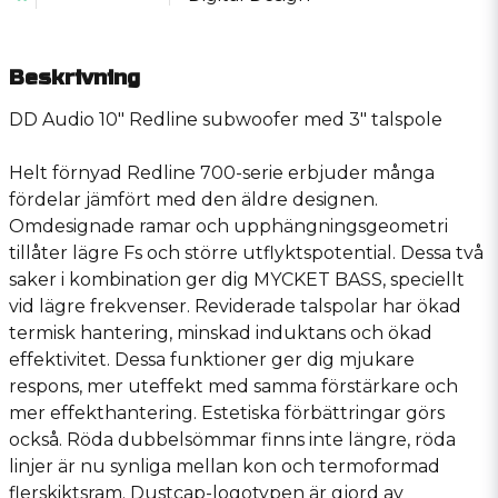
Beskrivning
DD Audio 10″ Redline subwoofer med 3″ talspole
Helt förnyad Redline 700-serie erbjuder många
fördelar jämfört med den äldre designen.
Omdesignade ramar och upphängningsgeometri
tillåter lägre Fs och större utflyktspotential. Dessa två
saker i kombination ger dig MYCKET BASS, speciellt
vid lägre frekvenser. Reviderade talspolar har ökad
termisk hantering, minskad induktans och ökad
effektivitet. Dessa funktioner ger dig mjukare
respons, mer uteffekt med samma förstärkare och
mer effekthantering. Estetiska förbättringar görs
också. Röda dubbelsömmar finns inte längre, röda
linjer är nu synliga mellan kon och termoformad
flerskiktsram. Dustcap-logotypen är gjord av