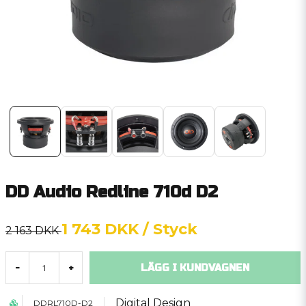
DD Audio Redline 710d D2
1 743 DKK
/ Styck
2 163 DKK
LÄGG I KUNDVAGNEN
-
+
Digital Design
DDRL710D-D2