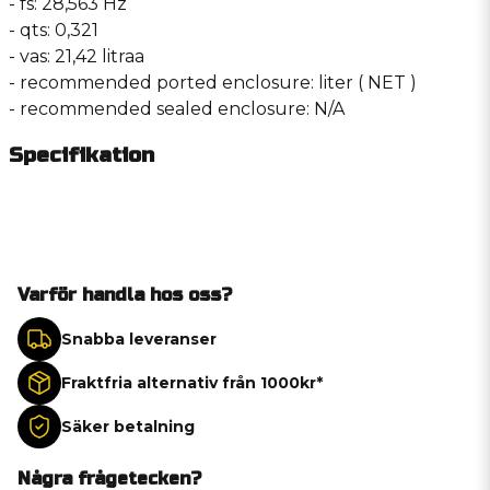
- fs: 28,563 Hz
- qts: 0,321
- vas: 21,42 litraa
- recommended ported enclosure: liter ( NET )
- recommended sealed enclosure: N/A
Specifikation
Varför handla hos oss?
Snabba leveranser
Fraktfria alternativ från 1000kr*
Säker betalning
Några frågetecken?