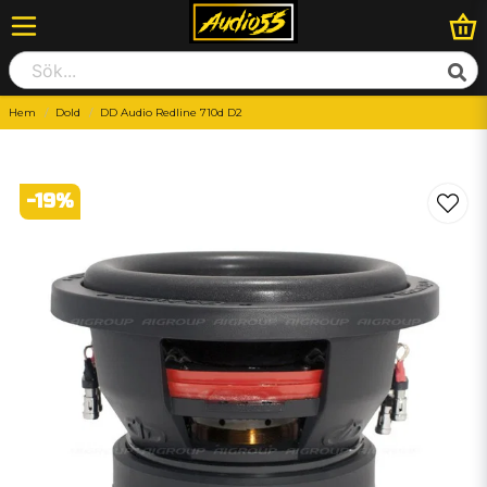
Hem
Dold
DD Audio Redline 710d D2
-
19
%