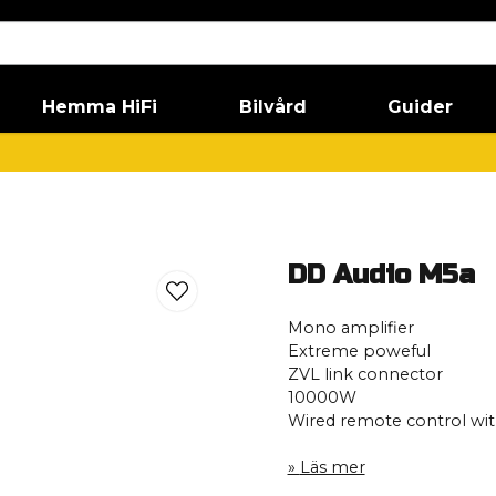
Hemma HiFi
Bilvård
Guider
DD Audio M5a
Mono amplifier
Extreme poweful
ZVL link connector
10000W
Wired remote control with
Läs mer