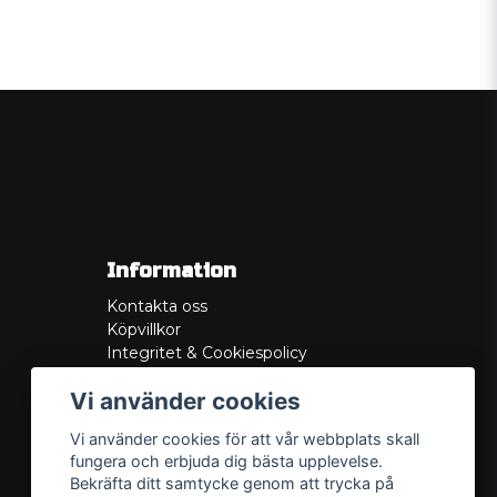
Information
Kontakta oss
Köpvillkor
Integritet & Cookiespolicy
Retur
Vi använder cookies
Service/Garanti
Felsökningsguider
Vi använder cookies för att vår webbplats skall
Lådritning
fungera och erbjuda dig bästa upplevelse.
Om oss
Bekräfta ditt samtycke genom att trycka på