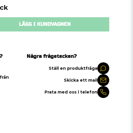
yck
LÄGG I KUNDVAGNEN
?
Några frågetecken?
Ställ en produktfråga
 från
Skicka ett mail
Prata med oss i telefon