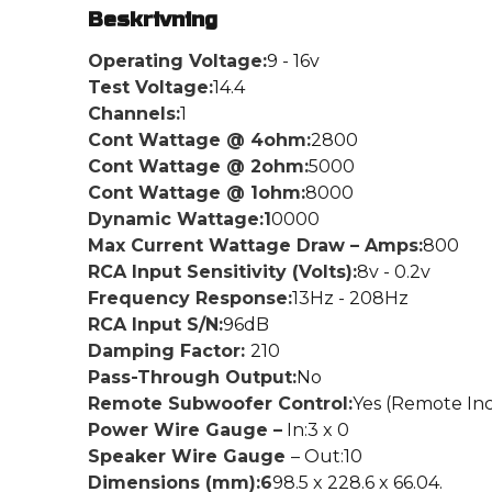
Beskrivning
Operating Voltage:
9 - 16v
Test Voltage:
14.4
Channels:
1
Cont Wattage @ 4ohm:
2800
Cont Wattage @ 2ohm:
5000
Cont Wattage @ 1ohm:
8000
Dynamic Wattage:1
0000
Max Current Wattage Draw – Amps:
800
RCA Input Sensitivity (Volts):
8v - 0.2v
Frequency Response:
13Hz - 208Hz
RCA Input S/N:
96dB
Damping Factor:
210
Pass-Through Output:
No
Remote Subwoofer Control:
Yes (Remote Inc
Power Wire Gauge –
In:3 x 0
Speaker Wire Gauge
– Out:10
Dimensions (mm):6
98.5 x 228.6 x 66.04.