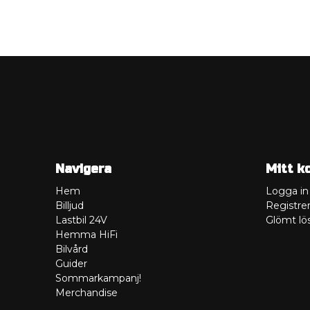
Navigera
Mitt k
Hem
Logga in
Billjud
Registrer
Lastbil 24V
Glömt lö
Hemma HiFi
Bilvård
Guider
Sommarkampanj!
Merchandise