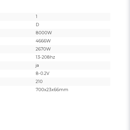
1
D
8000W
4666W
2670W
13-208hz
ja
8-0.2V
210
700x23x66mm