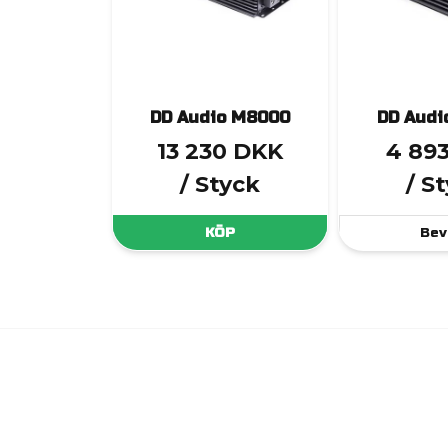
DD Audio M8000
DD Audi
13 230 DKK
4 89
/ Styck
/ S
KÖP
Bev