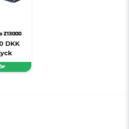
o Z13000
30 DKK
tyck
ÖP