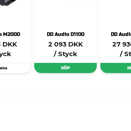
o M2000
DD Audio D1100
DD Audi
3 DKK
2 093 DKK
27 9
tyck
/ Styck
/ S
aka
KÖP
K