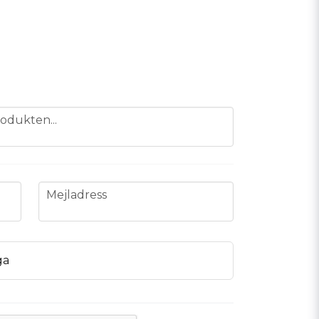
odukten...
email
Mejladress
ga