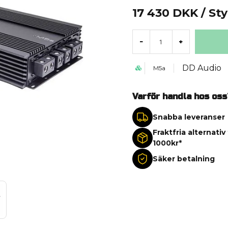
17 430 DKK
/ St
-
+
DD Audio
M5a
Varför handla hos oss
Snabba leveranser
Fraktfria alternativ
1000kr*
Säker betalning