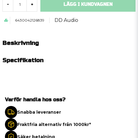
LÄGG I KUNDVAGNEN
-
+
DD Audio
6430042126839
Beskrivning
Specifikation
Varför handla hos oss?
Snabba leveranser
Fraktfria alternativ från 1000kr*
Säker betalning