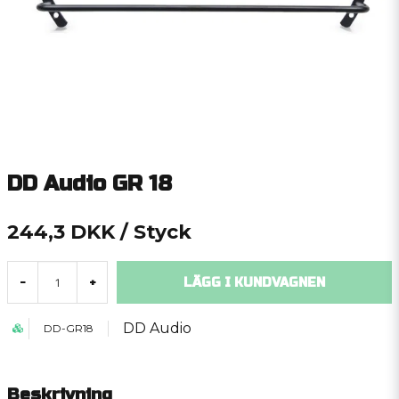
DD Audio GR 18
244,3 DKK
/ Styck
LÄGG I KUNDVAGNEN
-
+
DD Audio
DD-GR18
Beskrivning