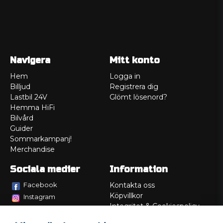
Navigera
Mitt konto
Hem
Logga in
Billjud
Registrera dig
Lastbil 24V
Glömt lösenord?
Hemma HiFi
Bilvård
Guider
Sommarkampanj!
Merchandise
Sociala medier
Information
Facebook
Kontakta oss
Köpvillkor
Instagram
Integritet & Cookiespolicy
TikTok
Retur