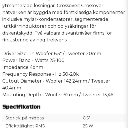
ytmonterade lösningar. Crossover: Crossover-
nätverken är byggda med förstklassiga komponenter
inklusive mylar-kondensatorer, segmenterade
luftkärninduktorer och polysäkringar för
diskantskydd. Två valbara diskantnivåer finns för
finjustering av hög frekvens.
Driver Size - in Woofer 6.5″ / Tweeter 20mm
Power Band - Watts 25-100
Impedance 4ohm
Frequency Response - Hz 50-20k
Cutout Diameter - Woofer 142,24mm / Tweeter
40,4mm
Mounting Depth - Woofer 62mm / Tweeter 13,46
Specifikation
Storlek på midbas
6.5″
Effekttålighet RMS
25 W