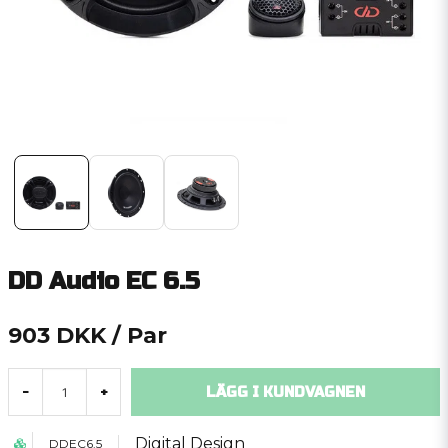
DD Audio EC 6.5
903 DKK
/ Par
LÄGG I KUNDVAGNEN
-
+
Digital Design
DDEC6.5