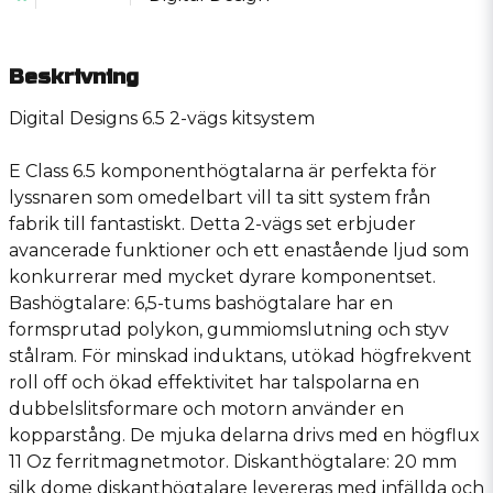
Beskrivning
Digital Designs 6.5 2-vägs kitsystem
E Class 6.5 komponenthögtalarna är perfekta för
lyssnaren som omedelbart vill ta sitt system från
fabrik till fantastiskt. Detta 2-vägs set erbjuder
avancerade funktioner och ett enastående ljud som
konkurrerar med mycket dyrare komponentset.
Bashögtalare: 6,5-tums bashögtalare har en
formsprutad polykon, gummiomslutning och styv
stålram. För minskad induktans, utökad högfrekvent
roll off och ökad effektivitet har talspolarna en
dubbelslitsformare och motorn använder en
kopparstång. De mjuka delarna drivs med en högflux
11 Oz ferritmagnetmotor. Diskanthögtalare: 20 mm
silk dome diskanthögtalare levereras med infällda och