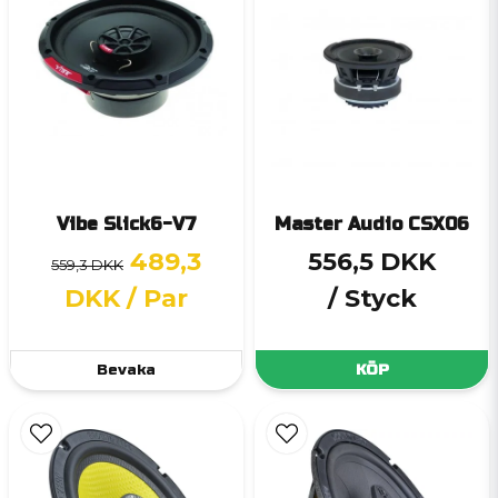
Vibe Slick6-V7
Master Audio CSX06
489,3
556,5 DKK
559,3 DKK
DKK
/ Par
/ Styck
Bevaka
KÖP