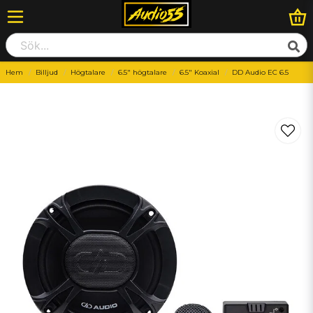
Hem
Billjud
Högtalare
6.5" högtalare
6.5" Koaxial
DD Audio EC 6.5