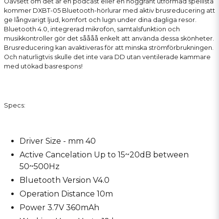
Oavsett om det är en podcast eller en noggrant utformad spellista
kommer DXBT-05 Bluetooth-hörlurar med aktiv brusreducering att
ge långvarigt ljud, komfort och lugn under dina dagliga resor.
Bluetooth 4.0, integrerad mikrofon, samtalsfunktion och
musikkontroller gör det såååå enkelt att använda dessa skönheter.
Brusreducering kan avaktiveras för att minska strömförbrukningen.
Och naturligtvis skulle det inte vara DD utan ventilerade kammare
med utökad basrespons!
Specs:
Driver Size - mm 40
Active Cancelation Up to 15~20dB between
50~500Hz
Bluetooth Version V4.0
Operation Distance 10m
Power 3.7V 360mAh