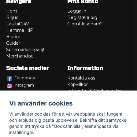
Navigera
Mitt konto
Hem
Logga in
Billjud
Registrera dig
Lastbil 24V
Glömt lösenord?
Hemma HiFi
Bilvård
Guider
Sommarkampanj!
Merchandise
Sociala medier
Information
Facebook
Kontakta oss
Köpvillkor
Instagram
Integritet & Cookiespolicy
TikTok
Retur
Vi använder cookies
Service/Garanti
Felsökningsguider
Vi använder cookies för att vår webbplats skall fungera
Lådritning
och erbjuda dig bästa upplevelse. Bekräfta ditt samtycke
Om oss
genom att trycka på "Godkänn alla", eller anpassa via
inställningar.