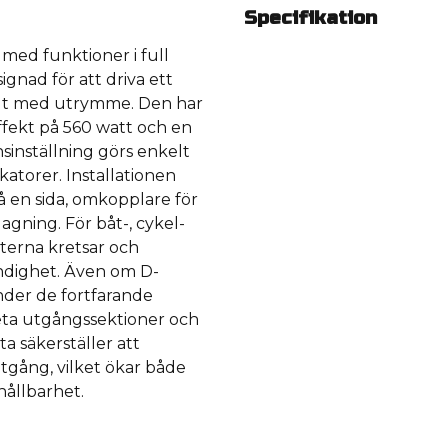
Specifikation
 med funktioner i full
ignad för att driva ett
alt med utrymme. Den har
ffekt på 560 watt och en
sinställning görs enkelt
atorer. Installationen
 en sida, omkopplare för
agning. För båt-, cykel-
terna kretsar och
ndighet. Även om D-
nder de fortfarande
reta utgångssektioner och
ta säkerställer att
utgång, vilket ökar både
hållbarhet.