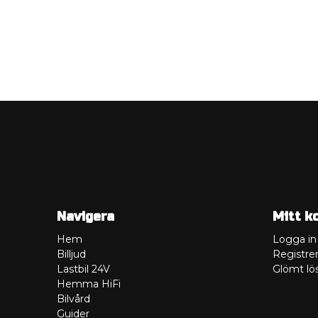
Navigera
Mitt k
Hem
Logga in
Billjud
Registrer
Lastbil 24V
Glömt lö
Hemma HiFi
Bilvård
Guider