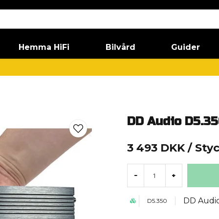
Hemma HiFi
Bilvård
Guider
DD Audio D5.3
3 493 DKK
/ Sty
-
+
DD Audi
D5.350