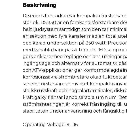
Beskrivning
D-seriens förstärkare är kompakta förstärkare
storlek. D5.350 är en femkanalsförstärkare des
helt ljudsystem samtidigt som den tar minim
en sektion med fyra kanaler med en total ute
dedikerad undersektion på 350 watt. Precision
med variabla bandpassfilter och LED-klippindik
görs enklare med reglage och anslutningar på
ingångsläge och alternativ för automatisk påsl
och ATV-applikationer ger konformbelagda in
korrosionssäkra strömbrytare ökad fuktbestä
seriens förstärkare är mycket kompakta anvä
ställskruvskraft och högtalarterminaler, disk
kraftiga kylflänsar i anodiserad aluminium. Det
strömhanteringen är korrekt från ingång till 
stabiliteten under användning och långsiktig 
Operating Voltage: 9 - 16