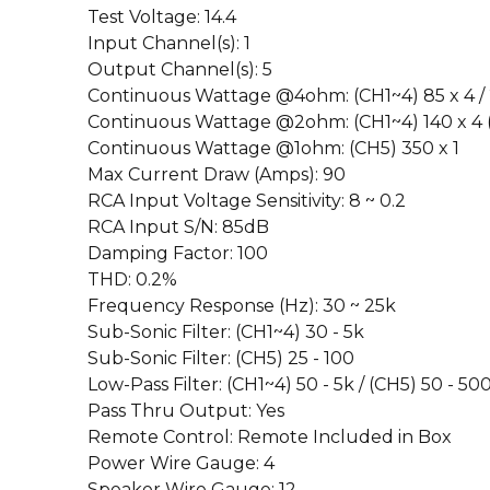
Test Voltage: 14.4
Input Channel(s): 1
Output Channel(s): 5
Continuous Wattage @4ohm: (CH1~4) 85 x 4 / 2
Continuous Wattage @2ohm: (CH1~4) 140 x 4 (
Continuous Wattage @1ohm: (CH5) 350 x 1
Max Current Draw (Amps): 90
RCA Input Voltage Sensitivity: 8 ~ 0.2
RCA Input S/N: 85dB
Damping Factor: 100
THD: 0.2%
Frequency Response (Hz): 30 ~ 25k
Sub-Sonic Filter: (CH1~4) 30 - 5k
Sub-Sonic Filter: (CH5) 25 - 100
Low-Pass Filter: (CH1~4) 50 - 5k / (CH5) 50 - 500
Pass Thru Output: Yes
Remote Control: Remote Included in Box
Power Wire Gauge: 4
Speaker Wire Gauge: 12