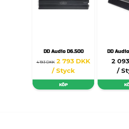
DD Audio D6.500
DD Audio
2 793 DKK
2 09
4 193 DKK
/ Styck
/ S
KÖP
K