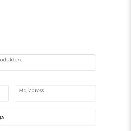
odukten...
email
Mejladress
ga