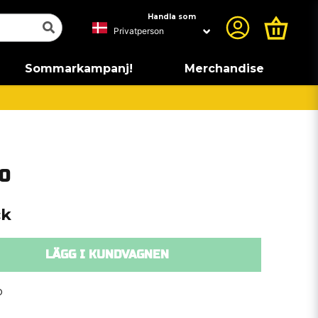
Handla som
Sommarkampanj!
Merchandise
50
ck
LÄGG I KUNDVAGNEN
o