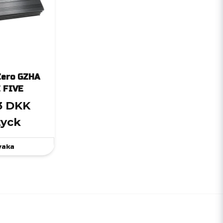
Zero GZHA
 FIVE
3 DKK
tyck
vaka