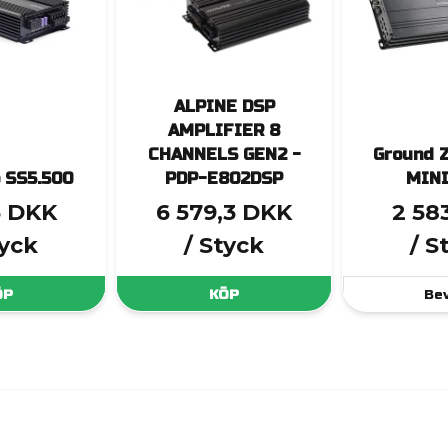
ALPINE DSP
AMPLIFIER 8
CHANNELS GEN2 -
Ground 
 SS5.500
PDP-E802DSP
MINI
3 DKK
6 579,3 DKK
2 58
tyck
/ Styck
/ S
ÖP
KÖP
Be