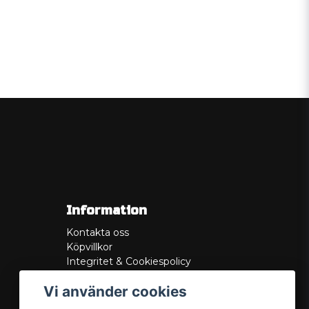
Information
Kontakta oss
Köpvillkor
Integritet & Cookiespolicy
Retur
Vi använder cookies
Service/Garanti
Felsökningsguider