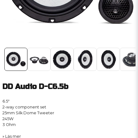
DD Audio D-C6.5b
6.5″
2-way component set
25mm Silk Dome Tweeter
245W
3 Ohm
Läs mer