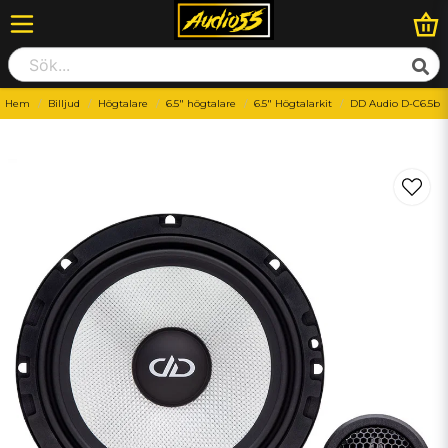
Hem
Billjud
Högtalare
6.5" högtalare
6.5" Högtalarkit
DD Audio D-C6.5b