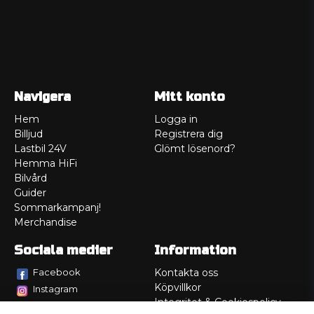
Navigera
Mitt konto
Hem
Logga in
Billjud
Registrera dig
Lastbil 24V
Glömt lösenord?
Hemma HiFi
Bilvård
Guider
Sommarkampanj!
Merchandise
Sociala medier
Information
Facebook
Kontakta oss
Köpvillkor
Instagram
Integritet & Cookiespolicy
TikTok