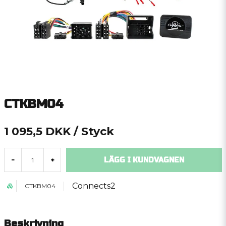
CTKBM04
1 095,5 DKK
/ Styck
LÄGG I KUNDVAGNEN
-
+
Connects2
CTKBM04
Beskrivning