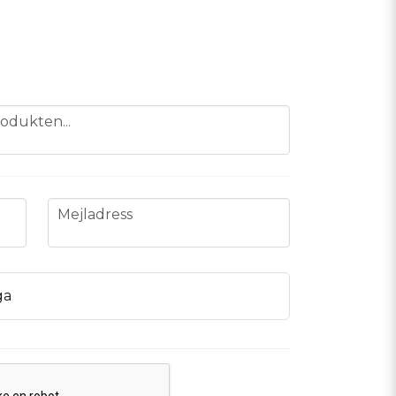
odukten...
email
Mejladress
ga