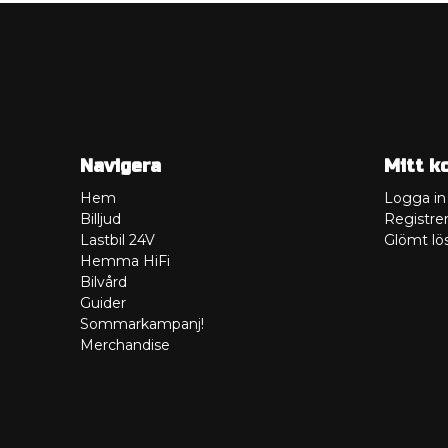
Navigera
Mitt k
Hem
Logga in
Billjud
Registrer
Lastbil 24V
Glömt lö
Hemma HiFi
Bilvård
Guider
Sommarkampanj!
Merchandise