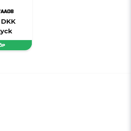
7AA08
3 DKK
tyck
ÖP