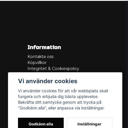
Information
Kontakta oss
Köpvillkor
Integritet & Cookiespolicy
Retur
Vi använder cookies
Service/Garanti
Felsökningsguider
Vi använder cookies för att vår webbplats skall
Lådritning
fungera och erbjuda dig bästa upplevelse.
Om oss
Bekräfta ditt samtycke genom att trycka på
"Godkänn alla", eller anpassa via inställningar.
Godkänn alla
Inställningar