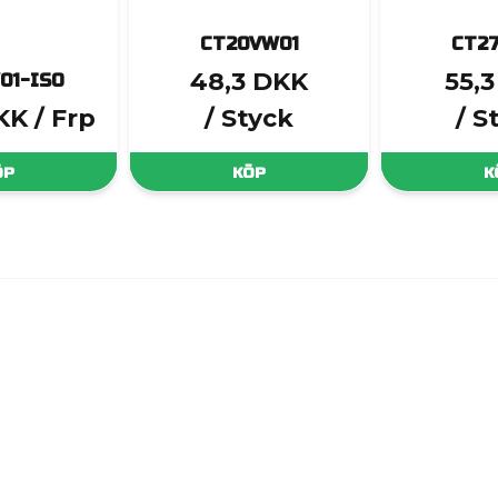
CT20VW01
CT2
48,3 DKK
55,
01-ISO
KK
/ Frp
/ Styck
/ S
ÖP
KÖP
K