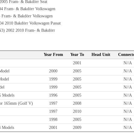
 2005 Fram- & Bakdörr Seat
04 Fram- & Bakdörr Volkswagen
5 Fram- & Bakdörr Volkswagen
04 2010 Bakdörr Volkswagen Passat
N3) 2002 2010 Fram- & Bakdörr
Year From
Year To
Head Unit
Connect
2001
N//A
Model
2000
2005
N//A
Model
1999
2005
N//A
del
1999
2005
N//A
G Models
1996
2005
N//A
or 165mm (Golf V)
1997
2008
N//A
1997
2010
N//A
1998
2005
N//A
3 Models
2001
2009
N//A