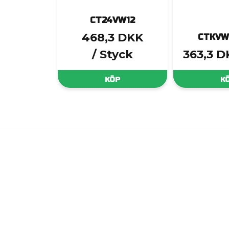
CT24VW12
468,3 DKK
CTKVW
/ Styck
363,3 D
KÖP
K