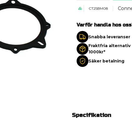
Conne
CT25BM08
Varför handla hos oss
Snabba leveranser
Fraktfria alternativ
1000kr*
Säker betalning
Specifikation