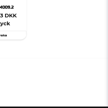
M009.2
,3 DKK
tyck
vaka