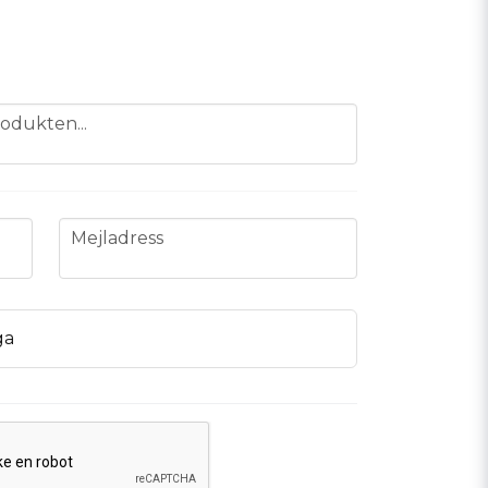
odukten...
email
Mejladress
ga