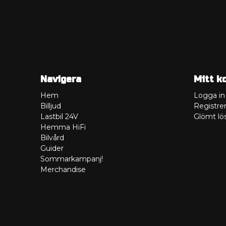
Navigera
Mitt k
Hem
Logga in
Billjud
Registrer
Lastbil 24V
Glömt lö
Hemma HiFi
Bilvård
Guider
Sommarkampanj!
Merchandise