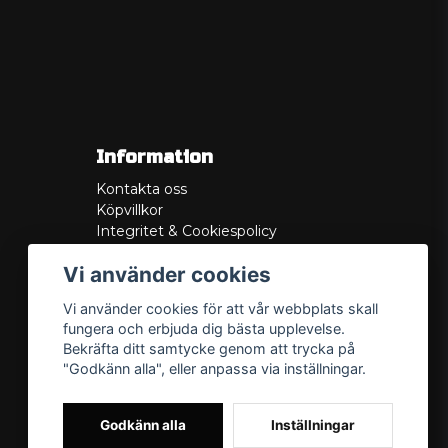
Information
Kontakta oss
Köpvillkor
Integritet & Cookiespolicy
Retur
Vi använder cookies
Service/Garanti
Felsökningsguider
Vi använder cookies för att vår webbplats skall
Lådritning
fungera och erbjuda dig bästa upplevelse.
Om oss
Bekräfta ditt samtycke genom att trycka på
"Godkänn alla", eller anpassa via inställningar.
Godkänn alla
Inställningar