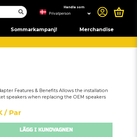
Handla som
Sommarkampanj!
Merchandise
ter Features & Benefits Allows the installation
rket speakers when replacing the OEM speakers
K
/ Par
LÄGG I KUNDVAGNEN