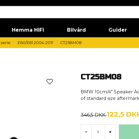
Hemma HiFi
Bilvård
Guider
serie
E60/E61 2004-2011
CT25BM08
CT25BM08
BMW 10cm/4" Speaker Adap
of standard size afterma
122,5 DK
346,5 DKK
-
+