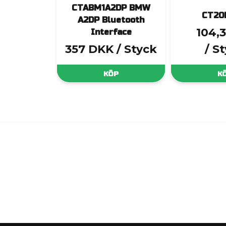
CTABM1A2DP BMW
CT20
A2DP Bluetooth
104,
Interface
357 DKK
/ Styck
/ S
KÖP
K