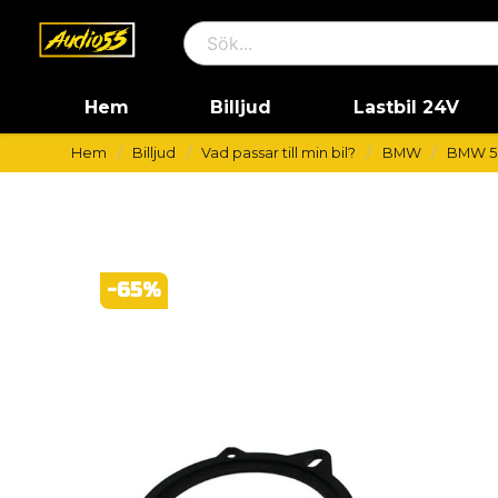
Hem
Billjud
Lastbil 24V
Hem
Billjud
Vad passar till min bil?
BMW
BMW 5 
-
65
%