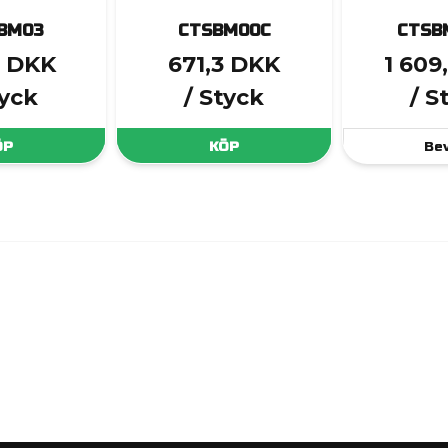
BM03
CTSBM00C
CTSB
3 DKK
671,3 DKK
1 609
tyck
/ Styck
/ S
ÖP
KÖP
Be