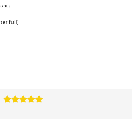
10 dB)
er full)