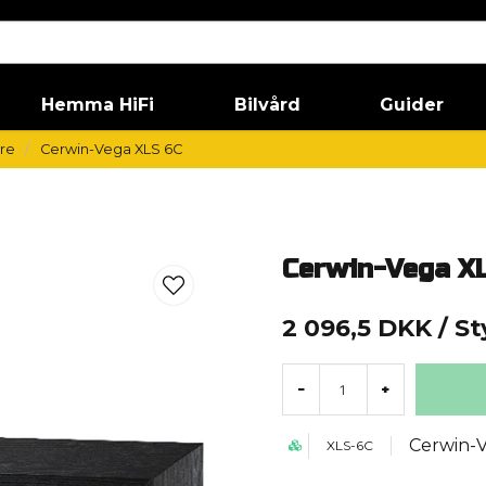
Hemma HiFi
Bilvård
Guider
re
Cerwin-Vega XLS 6C
Cerwin-Vega X
2 096,5 DKK
/ S
-
+
Cerwin-
XLS-6C