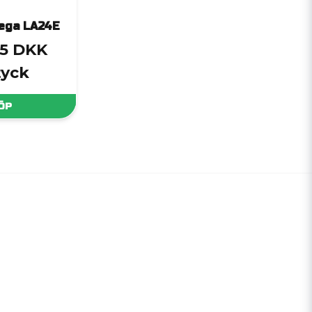
ega LA24E
,5 DKK
tyck
ÖP