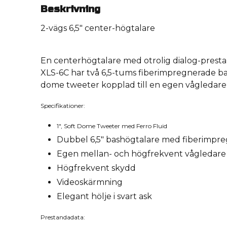
Beskrivning
2-vägs 6,5" center-högtalare
En centerhögtalare med otrolig dialog-presta
XLS-6C har två 6,5-tums fiberimpregnerade bas
dome tweeter kopplad till en egen vågledare
Specifikationer:
1", Soft Dome Tweeter med Ferro Fluid
Dubbel 6,5" bashögtalare med fiberimpr
Egen mellan- och högfrekvent vågledare
Högfrekvent skydd
Videoskärmning
Elegant hölje i svart ask
Prestandadata: