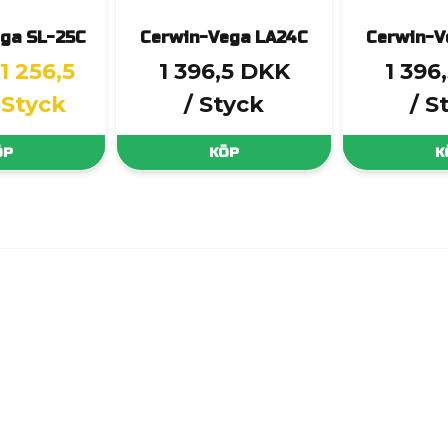
ga SL-25C
Cerwin-Vega LA24C
Cerwin-V
1 256,5
1 396,5 DKK
1 396
 Styck
/ Styck
/ S
ÖP
KÖP
K