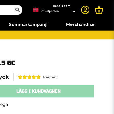
Handla som
Sommarkampanj!
Merchandise
LS 6C
tyck
1 omdömen
LÄGG I KUNDVAGNEN
Vega