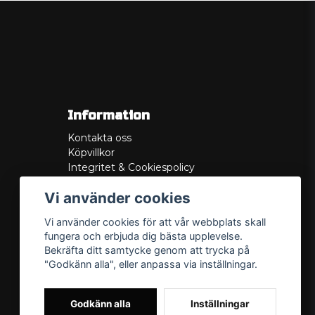
Information
Kontakta oss
Köpvillkor
Integritet & Cookiespolicy
Retur
Vi använder cookies
Service/Garanti
Felsökningsguider
Vi använder cookies för att vår webbplats skall
Lådritning
fungera och erbjuda dig bästa upplevelse.
Om oss
Bekräfta ditt samtycke genom att trycka på
"Godkänn alla", eller anpassa via inställningar.
Godkänn alla
Inställningar