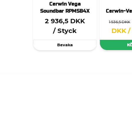
Cerwin Vega
Soundbar RPMSB4X
Cerwin-Ve
2 936,5 DKK
1 536,5 DKK
/ Styck
DKK
/
Bevaka
K