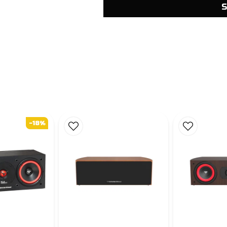
S
-18%