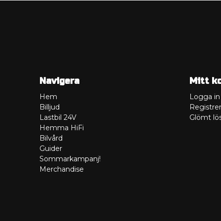
Navigera
Mitt k
Hem
Logga in
Billjud
Registrer
Lastbil 24V
Glömt lö
Hemma HiFi
Bilvård
Guider
Sommarkampanj!
Merchandise