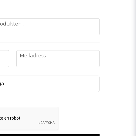
odukten...
email
Mejladress
ga