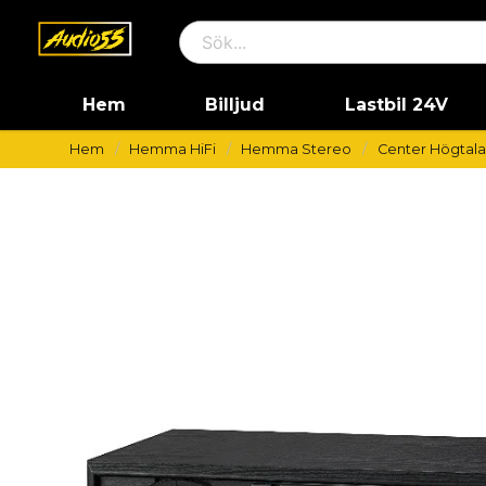
Hem
Billjud
Lastbil 24V
Hem
Hemma HiFi
Hemma Stereo
Center Högtala